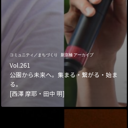
トップページ
ハイパー縁側とは
ハイパー縁側@中津
コミュニティ／まちづくり
新京極 アーカイブ
Vol.261
ハイパー縁側@天満
公園から未来へ。集まる・繋がる・始ま
ハイパー縁側@淀屋
る。
[西澤 摩耶・田中 明]
ハイパー縁側@中山
ハイパー縁側@私市
ハイパー縁側@三輪