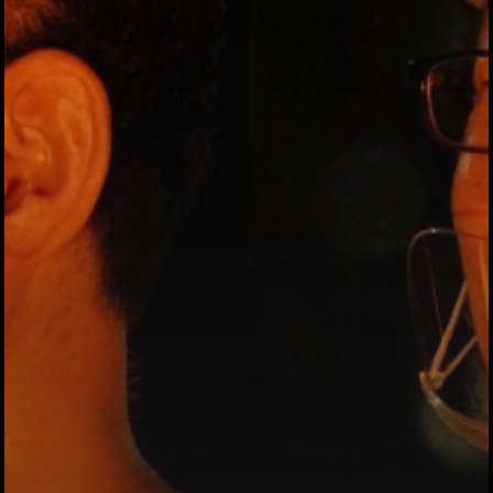
Category
アクセス
アート／文化／音楽
クラフト
お問い合わせ
コミュニティ／まちづ
About Hyper Engawa
ビジネス／起業／経営
E:
info@hyper-engawa.c
医療／健康／福祉
F:
@NAKATSU.NishidaBui
教育／哲学
食