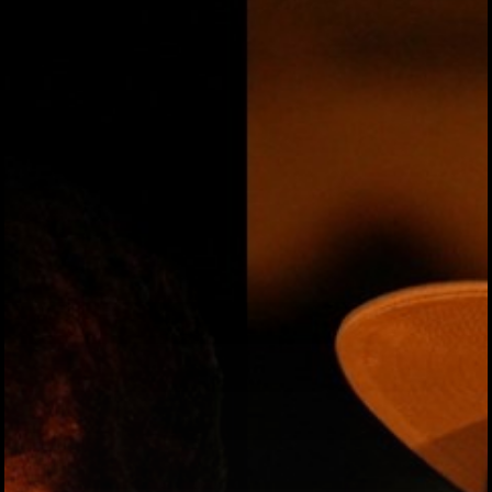
ハイパー縁側@夢キ
ハイパー縁側@東本
ハイパー縁側@阿倍
ハイパー縁側@新京
ハイパー縁側@塩屋
ハイパー縁側@梅田
祭
ハイパー縁側@車山
Archives
Archives リスト表示