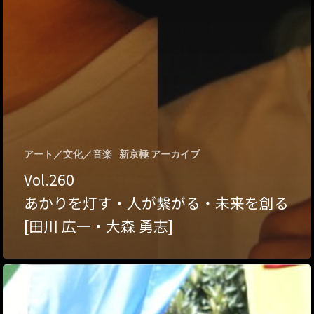
アート／文化／音楽
新京極 アーカイブ
Vol.260
あかりを灯す・人が繋がる・未来を創る
[田川 広一・大森 勇志]