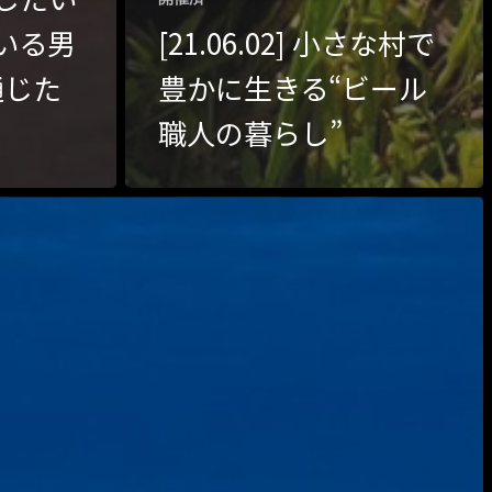
クラフト
お問い合わせ
いる男
[21.06.02] 小さな村で
通じた
豊かに生きる“ビール
コミュニティ／まちづくり
About Hyper Engawa
職人の暮らし”
ビジネス／起業／経営
E:
info@hyper-engawa.com
医療／健康／福祉
F:
@NAKATSU.NishidaBuilding
教育／哲学
食