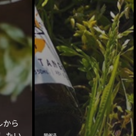
ハイパー縁側@東本願寺
ハイパー縁側@阿倍野
ハイパー縁側@新京極
ハイパー縁側@塩屋
ハイパー縁側@梅田ゆかた祭
ハイパー縁側@車山
Archives
Archives リスト表示
Category
ールから
アクセス
アート／文化／音楽
したい
開催済