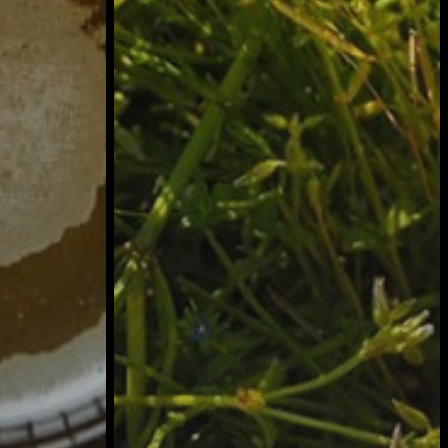
トップページ
ハイパー縁側とは
ハイパー縁側@中津
ハイパー縁側@天満橋
ハイパー縁側@淀屋橋
ハイパー縁側@中山台
ハイパー縁側@私市
ハイパー縁側@三輪
ハイパー縁側@夢キタ万博