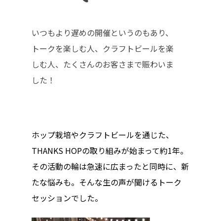
ハイパー縁側とは
ハイパー縁側@中津
いつもより遅めの開催というのもあり、
ハイパー縁側@天満
トークを楽しむ人、クラフトビールを楽
しむ人、たくさんのお客さまで賑わいま
ハイパー縁側@淀屋
した！
ハイパー縁側@中山
ハイパー縁側@私市
ホップ栽培やクラフトビールを通じた、
ハイパー縁側@三輪
THANKS HOPの取り組みが始まって約1年。
ハイパー縁側@夢キ
その活動の輪は急速に広まったと同時に、新
たな悩みも。そんな生の声が聞けるトーク
ハイパー縁側@東本
セッションでした。
ハイパー縁側@阿倍