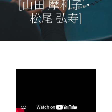
[山田 摩利子・
松尾 弘寿]