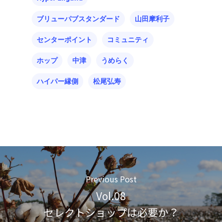
ブリューパブスタンダード
山田摩利子
センターポイント
コミュニティ
ホップ
中津
うめらく
ハイパー縁側
松尾弘寿
Previous Post
Vol.08
セレクトショップは必要か？