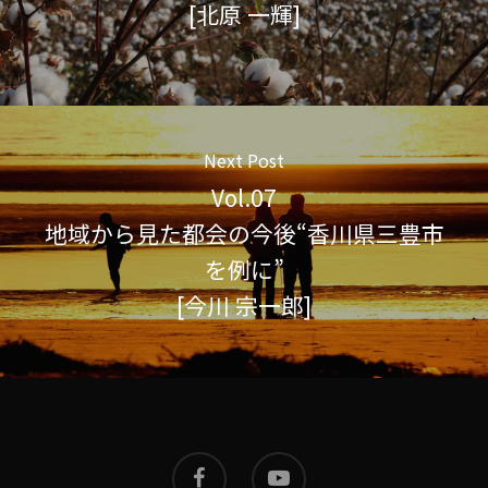
[北原 一輝]
Next Post
Vol.07
地域から見た都会の今後“香川県三豊市
を例に”
[今川 宗一郎]