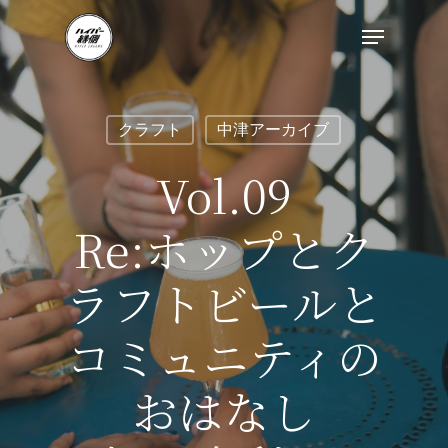
クラフト
中津アーカイブ
Vol.09
Re:ホップとク
ラフトビールと
コミュニティの
おはなし