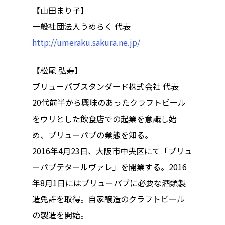
【山田まり子】
コミュニティ／まちづ
一般社団法人うめらく 代表
About Hyper Engawa
ビジネス／起業／経営
http://umeraku.sakura.ne.jp/
E:
info@hyper-engawa.c
医療／健康／福祉
F:
@NAKATSU.NishidaBui
【松尾 弘寿】
教育／哲学
ブリューパブスタンダード株式会社 代表
食
20代前半から興味のあったクラフトビール
をウリとした飲食店での起業を意識し始
め、ブリューパブの業態を知る。
2016年4月23日、大阪市中央区にて「ブリュ
ーパブテタールヴァレ」を開業する。2016
年8月1日にはブリューパブに必要な酒類製
造免許を取得。自家醸造のクラフトビール
の製造を開始。