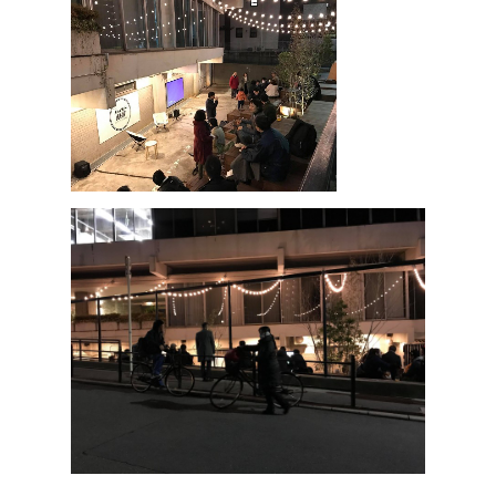
ハイパー縁側@新京
ハイパー縁側@塩屋
ハイパー縁側@梅田
祭
ハイパー縁側@車山
Archives
Archives リスト表示
Category
アクセス
アート／文化／音楽
クラフト
お問い合わせ