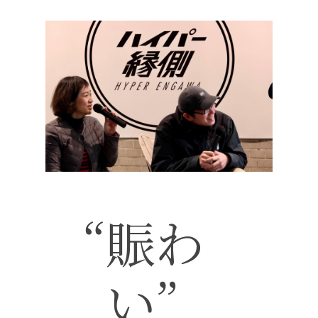
“賑わ
い”
トップページ