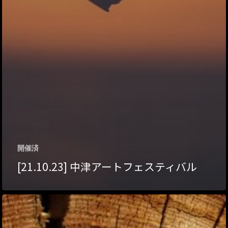
トップページ
ハイパー縁側とは
ハイパー縁側@中津
ハイパー縁側@天満
ハイパー縁側@淀屋
開催済
[21.10.23] 中津アートフェスティバル
ハイパー縁側@中山
ハイパー縁側@私市
ハイパー縁側@三輪