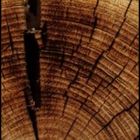
ハイパー縁側@夢キ
ハイパー縁側@東本
ハイパー縁側@阿倍
ハイパー縁側@新京
ハイパー縁側@塩屋
ハイパー縁側@梅田
祭
ハイパー縁側@車山
Archives
Archives リスト表示