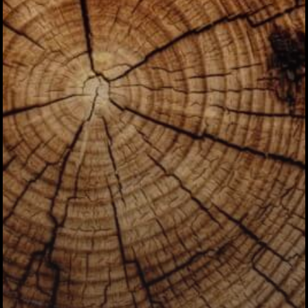
Category
アクセス
アート／文化／音楽
クラフト
お問い合わせ
コミュニティ／まちづ
About Hyper Engawa
ビジネス／起業／経営
E:
info@hyper-engawa.c
医療／健康／福祉
F:
@NAKATSU.NishidaBui
教育／哲学
食