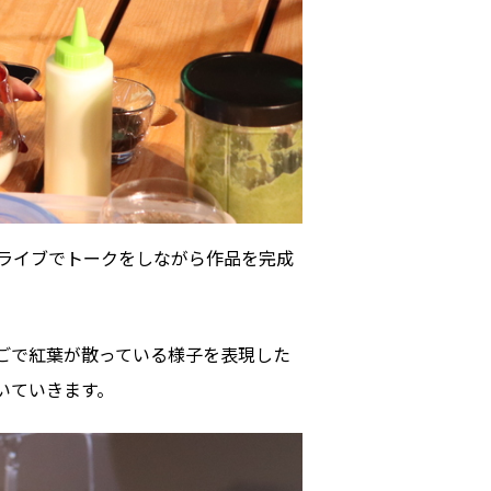
医療／健康／福祉
F:
@NAKATSU.NishidaBuilding
教育／哲学
食
ライブでトークをしながら作品を完成
ごで紅葉が散っている様子を表現した
いていきます。