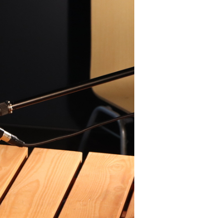
ハイパー縁側@塩屋
ハイパー縁側@梅田ゆかた祭
ハイパー縁側@車山
Archives
Archives リスト表示
Category
アクセス
アート／文化／音楽
クラフト
お問い合わせ
コミュニティ／まちづくり
About Hyper Engawa
ビジネス／起業／経営
E:
info@hyper-engawa.com