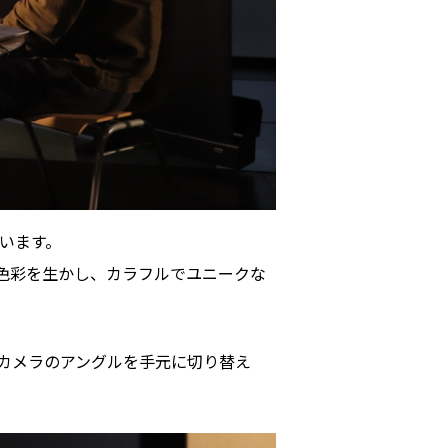
ハイパー縁側@天満橋
ハイパー縁側@淀屋橋
ハイパー縁側@中山台
ハイパー縁側@私市
ハイパー縁側@三輪
います。
ハイパー縁側@夢キタ万博
色彩を生かし、カラフルでユニークな
ハイパー縁側@東本願寺
ハイパー縁側@阿倍野
カメラのアングルを手元に切り替え
ハイパー縁側@新京極