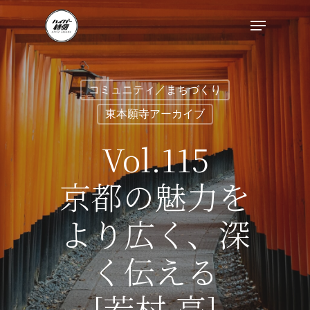
コミュニティ／まちづくり
東本願寺アーカイブ
Vol.115
京都の魅力を
より広く、深
く伝える
[若村 亮]