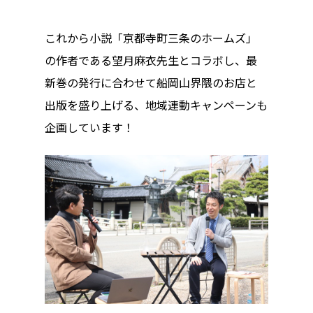
クラフト
お問い合わせ
これから小説「京都寺町三条のホームズ」
コミュニティ／まちづ
の作者である望月麻衣先生とコラボし、最
About Hyper Engawa
ビジネス／起業／経営
新巻の発行に合わせて船岡山界隈のお店と
E:
info@hyper-engawa.c
出版を盛り上げる、地域連動キャンペーンも
医療／健康／福祉
F:
@NAKATSU.NishidaBui
企画しています！
教育／哲学
食