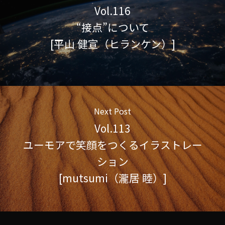
Vol.116
“接点”について
[平山 健宣（ヒランケン）]
Next Post
Vol.113
ユーモアで笑顔をつくるイラストレー
ション
[mutsumi（瀧居 睦）]