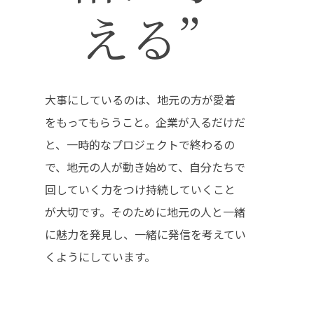
ハイパー縁側@阿倍
える”
ハイパー縁側@新京
ハイパー縁側@塩屋
大事にしているのは、地元の方が愛着
ハイパー縁側@梅田
をもってもらうこと。企業が入るだけだ
祭
と、一時的なプロジェクトで終わるの
ハイパー縁側@車山
で、地元の人が動き始めて、自分たちで
回していく力をつけ持続していくこと
Archives
が大切です。そのために地元の人と一緒
Archives リスト表示
に魅力を発見し、一緒に発信を考えてい
くようにしています。
Category
アクセス
アート／文化／音楽