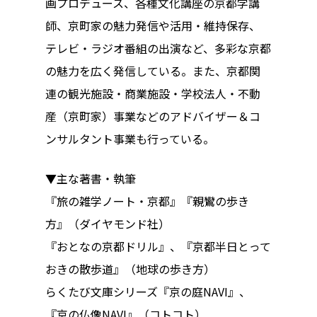
画プロデュース、各種文化講座の京都学講
師、京町家の魅力発信や活用・維持保存、
テレビ・ラジオ番組の出演など、多彩な京都
の魅力を広く発信している。また、京都関
連の観光施設・商業施設・学校法人・不動
産（京町家）事業などのアドバイザー＆コ
ンサルタント事業も行っている。
▼主な著書・執筆
『旅の雑学ノート・京都』『親鸞の歩き
方』（ダイヤモンド社）
『おとなの京都ドリル』、『京都半日とって
おきの散歩道』（地球の歩き方）
らくたび文庫シリーズ『京の庭NAVI』、
『京の仏像NAVI』（コトコト）