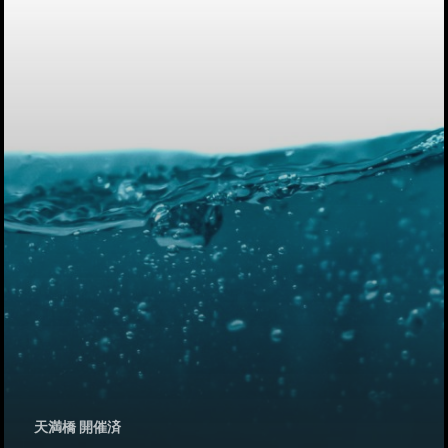
Category
アクセス
アート／文化／音楽
クラフト
お問い合わせ
コミュニティ／まちづ
About Hyper Engawa
ビジネス／起業／経営
E:
info@hyper-engawa.c
医療／健康／福祉
F:
@NAKATSU.NishidaBui
教育／哲学
食
天満橋 開催済