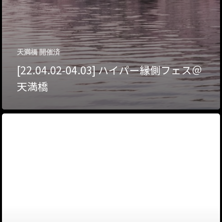
ハイパー縁側@夢キ
ハイパー縁側@東本
ハイパー縁側@阿倍
天満橋 開催済
[22.04.02-04.03] ハイパー縁側フェス＠
ハイパー縁側@新京
天満橋
ハイパー縁側@塩屋
ハイパー縁側@梅田
祭
ハイパー縁側@車山
Archives
Archives リスト表示