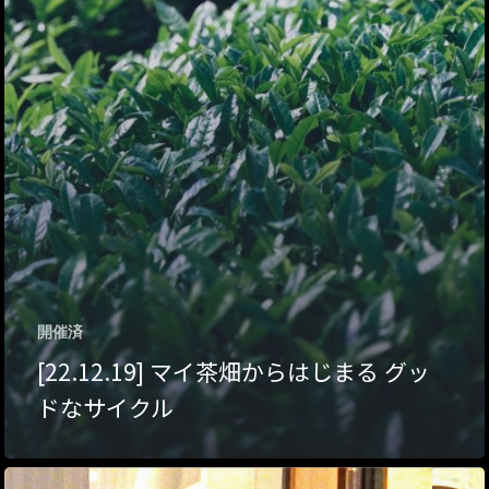
アクセス
アート／文化／音楽
クラフト
お問い合わせ
コミュニティ／まちづ
About Hyper Engawa
ビジネス／起業／経営
E:
info@hyper-engawa.c
医療／健康／福祉
F:
@NAKATSU.NishidaBui
教育／哲学
食
開催済
[22.12.19] マイ茶畑からはじまる グッ
ドなサイクル