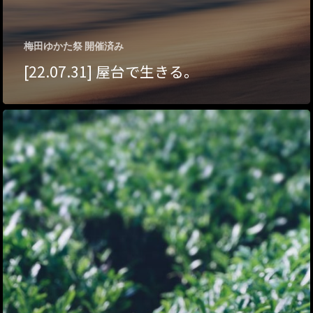
ハイパー縁側@東本
梅田ゆかた祭 開催済み
ハイパー縁側@阿倍
[22.07.31] 屋台で生きる。
ハイパー縁側@新京
ハイパー縁側@塩屋
ハイパー縁側@梅田
祭
ハイパー縁側@車山
Archives
Archives リスト表示
Category