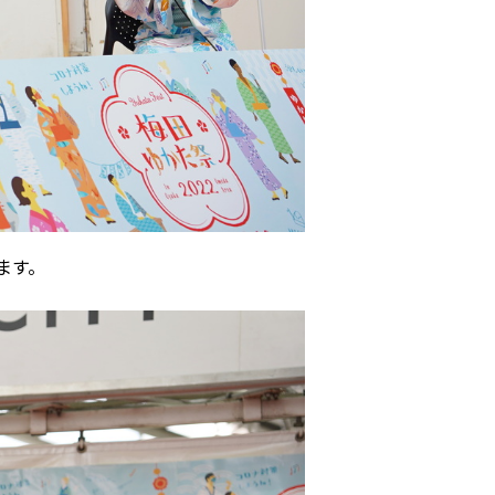
ハイパー縁側@天満橋
ハイパー縁側@淀屋橋
ハイパー縁側@中山台
ハイパー縁側@私市
ハイパー縁側@三輪
ます。
ハイパー縁側@夢キタ万博
ハイパー縁側@東本願寺
ハイパー縁側@阿倍野
ハイパー縁側@新京極