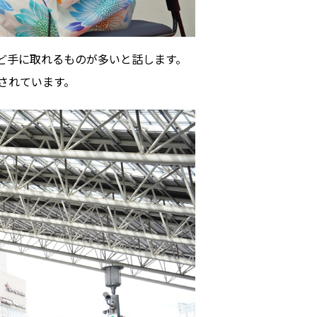
医療／健康／福祉
F:
@NAKATSU.NishidaBuilding
教育／哲学
ど手に取れるものが多いと話します。
食
されています。