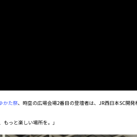
ゆかた祭
、時空の広場会場2番目の登壇者は、JR西日本SC開
た、もっと楽しい場所を。」