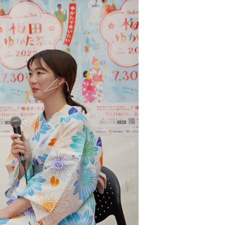
ハイパー縁側@塩屋
ハイパー縁側@梅田ゆかた祭
ハイパー縁側@車山
Archives
Archives リスト表示
Category
アクセス
アート／文化／音楽
クラフト
お問い合わせ
コミュニティ／まちづくり
About Hyper Engawa
ビジネス／起業／経営
E:
info@hyper-engawa.com