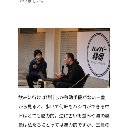
でいました。
ハイパー縁側@三輪
ハイパー縁側@夢キ
ハイパー縁側@東本
ハイパー縁側@阿倍
ハイパー縁側@新京
ハイパー縁側@塩屋
ハイパー縁側@梅田
祭
飲みに行けば代行しか移動手段がない三豊
から見ると、歩いて何軒もハシゴができる中
ハイパー縁側@車山
津はとても魅力的。逆に古い街並みや海の風
Archives
景は私たちにとっては魅力的ですが、三豊の