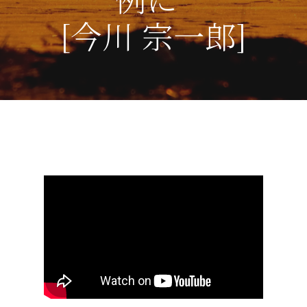
[今川 宗一郎]