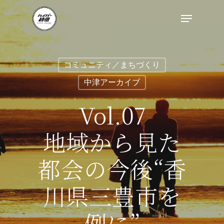
コミュニティ／まちづくり
中津アーカイブ
Vol.07
地域から見た
都会の今後“香
川県三豊市を
例に”