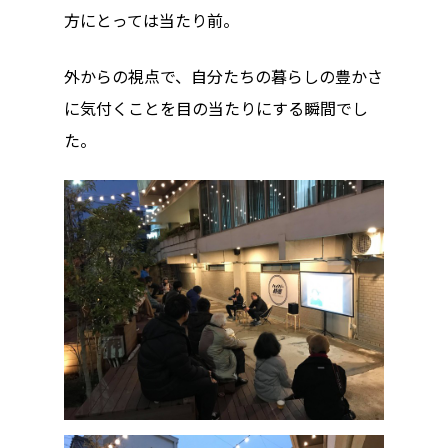
方にとっては当たり前。
Archives リスト表示
Category
外からの視点で、自分たちの暮らしの豊かさ
に気付くことを目の当たりにする瞬間でし
アクセス
アート／文化／音楽
た。
クラフト
お問い合わせ
コミュニティ／まちづ
About Hyper Engawa
ビジネス／起業／経営
E:
info@hyper-engawa.c
医療／健康／福祉
F:
@NAKATSU.NishidaBui
教育／哲学
食