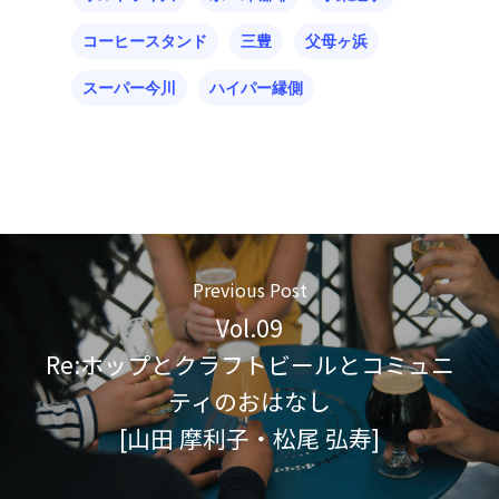
コーヒースタンド
三豊
父母ヶ浜
スーパー今川
ハイパー縁側
Previous Post
Vol.09
Re:ホップとクラフトビールとコミュニ
ティのおはなし
[山田 摩利子・松尾 弘寿]