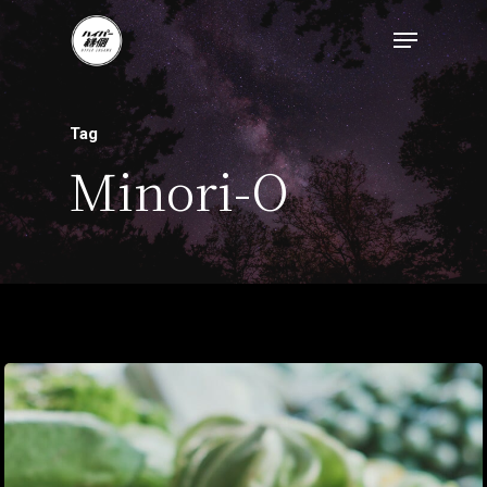
トップページ
Tag
ハイパー縁側とは
Minori-O
ハイパー縁側@中津
ハイパー縁側@天満
ハイパー縁側@淀屋
ハイパー縁側@中山
ハイパー縁側@私市
ハイパー縁側@三輪