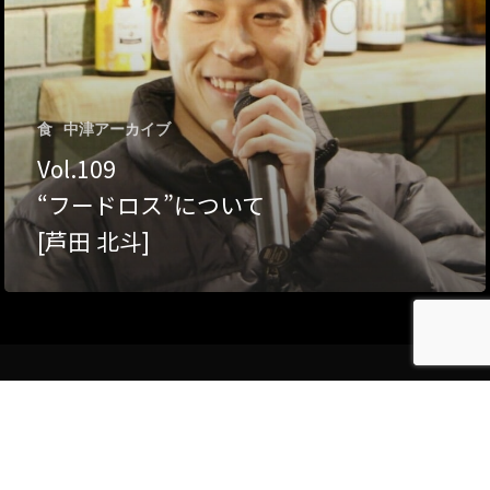
Category
アクセス
アート／文化／音楽
食
中津アーカイブ
クラフト
お問い合わせ
Vol.109
コミュニティ／まちづ
“フードロス”について
About Hyper Engawa
[芦田 北斗]
ビジネス／起業／経営
E:
info@hyper-engawa.c
医療／健康／福祉
F:
@NAKATSU.NishidaBui
教育／哲学
食