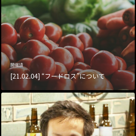
ハイパー縁側@夢キ
ハイパー縁側@東本
ハイパー縁側@阿倍
ハイパー縁側@新京
ハイパー縁側@塩屋
開催済
[21.02.04] “フードロス”について
ハイパー縁側@梅田
祭
ハイパー縁側@車山
Archives
Archives リスト表示