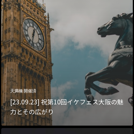
アクセス
アート／文化／音楽
クラフト
お問い合わせ
コミュニティ／まちづ
About Hyper Engawa
ビジネス／起業／経営
E:
info@hyper-engawa.c
医療／健康／福祉
F:
@NAKATSU.NishidaBui
教育／哲学
食
天満橋 開催済
[23.09.23] 祝第10回イケフェス大阪の魅
力とその広がり