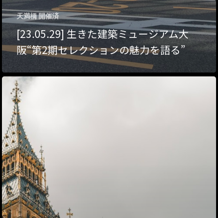
ハイパー縁側@東本
天満橋 開催済
[23.05.29] 生きた建築ミュージアム大
ハイパー縁側@阿倍
阪“第2期セレクションの魅力を語る”
ハイパー縁側@新京
ハイパー縁側@塩屋
ハイパー縁側@梅田
祭
ハイパー縁側@車山
Archives
Archives リスト表示
Category