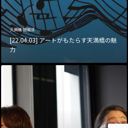
About Hyper Engawa
ビジネス／起業／経営
E:
info@hyper-engawa.c
医療／健康／福祉
F:
@NAKATSU.NishidaBui
天満橋 開催済
教育／哲学
[22.04.03] アートがもたらす天満橋の魅
食
力