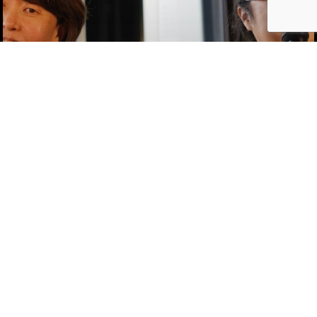
アート／文化／音楽
天満橋アーカイブ
Vol.216
アートがもたらす天満橋の魅力
[岸本 知子・玉登 ゆかり]