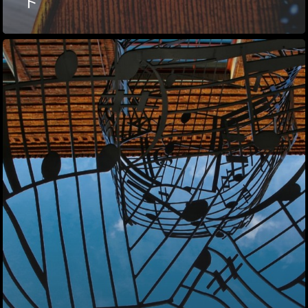
ト”
ハイパー縁側@塩屋
ハイパー縁側@梅田
祭
ハイパー縁側@車山
Archives
Archives リスト表示
Category
アクセス
アート／文化／音楽
クラフト
お問い合わせ
コミュニティ／まちづ