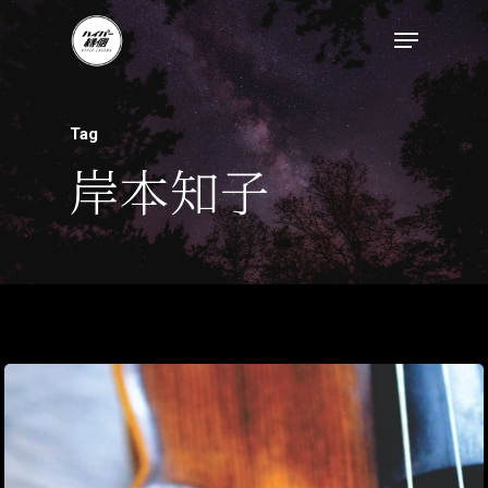
Tag
岸本知子
トップページ
ハイパー縁側とは
ハイパー縁側@中津