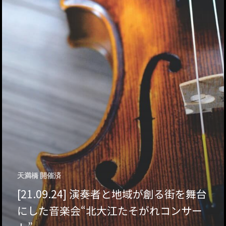
ハイパー縁側@天満
ハイパー縁側@淀屋
ハイパー縁側@中山
ハイパー縁側@私市
ハイパー縁側@三輪
ハイパー縁側@夢キ
ハイパー縁側@東本
天満橋 開催済
ハイパー縁側@阿倍
[21.09.24] 演奏者と地域が創る街を舞台
にした音楽会“北大江たそがれコンサー
ハイパー縁側@新京