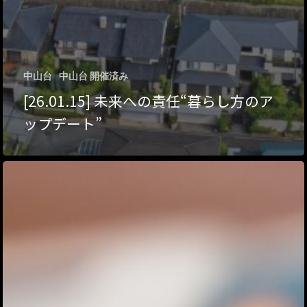
トップページ
中山台
中山台 開催済み
[26.01.15] 未来への責任“暮らし方のア
ハイパー縁側とは
ップデート”
ハイパー縁側@中津
ハイパー縁側@天満
ハイパー縁側@淀屋
ハイパー縁側@中山
ハイパー縁側@私市
ハイパー縁側@三輪