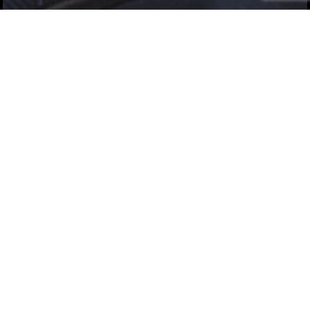
中山台
中山台 開催済み
[26.02.18] 感動を届け、豊かな人生を生
き抜く人材を育てる。