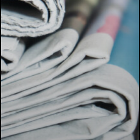
Category
アクセス
アート／文化／音楽
クラフト
お問い合わせ
コミュニティ／まちづ
About Hyper Engawa
ビジネス／起業／経営
E:
info@hyper-engawa.c
医療／健康／福祉
F:
@NAKATSU.NishidaBui
教育／哲学
食