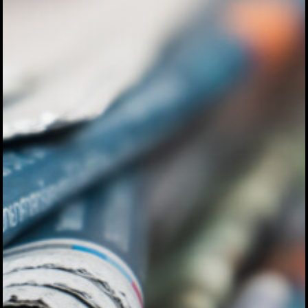
ハイパー縁側@夢キ
ハイパー縁側@東本
ハイパー縁側@阿倍
ハイパー縁側@新京
ハイパー縁側@塩屋
ハイパー縁側@梅田
祭
ハイパー縁側@車山
Archives
Archives リスト表示