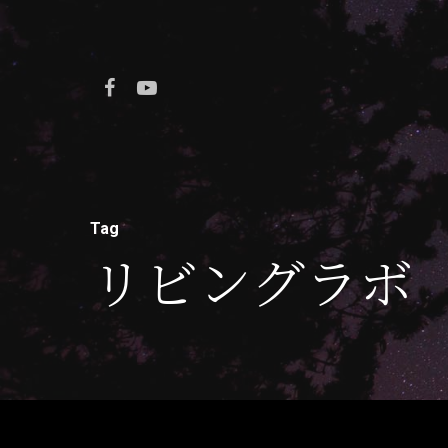
Tag
リビングラボ