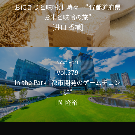
おにぎりと味噌汁 時々…“47都道府県
お米と味噌の旅”
[井口 香織]
Next Post
Vol.379
In the Park “都市開発のゲームチェン
ジ”
[岡 隆裕]