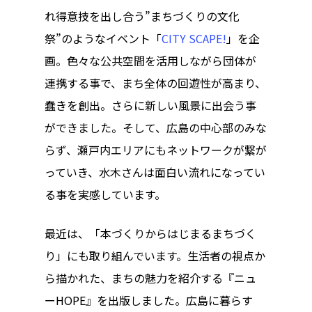
れ得意技を出し合う”まちづくりの文化
ハイパー縁側@私市
祭”のようなイベント「
CITY SCAPE!
」を企
画。色々な公共空間を活用しながら団体が
ハイパー縁側@三輪
連携する事で、まち全体の回遊性が高まり、
ハイパー縁側@夢キ
蠢きを創出。さらに新しい風景に出会う事
ハイパー縁側@東本
ができました。そして、広島の中心部のみな
らず、瀬戸内エリアにもネットワークが繋が
ハイパー縁側@阿倍
っていき、水木さんは面白い流れになってい
ハイパー縁側@新京
る事を実感しています。
ハイパー縁側@塩屋
最近は、「本づくりからはじまるまちづく
り」にも取り組んでいます。生活者の視点か
ハイパー縁側@梅田
ら描かれた、まちの魅力を紹介する『ニュ
祭
ーHOPE』を出版しました。広島に暮らす