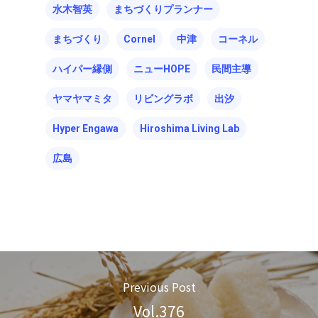
水木智英
まちづくりプランナー
まちづくり
Cornel
中津
コーネル
ハイパー縁側
ニューHOPE
民間主導
ヤマヤマミタ
リビングラボ
出汐
Hyper Engawa
Hiroshima Living Lab
広島
Previous Post
Vol.376