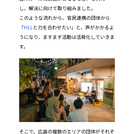
し、解決に向けて取り組みました。
このような流れから、官民連携の団体から
「
HLL
と力を合わせたい」と、声がかかるよ
うになり、ますます活動は活発化していきま
す。
トップページ
ハイパー縁側とは
ハイパー縁側@中津
ハイパー縁側@天満
ハイパー縁側@淀屋
そこで、広島の複数のエリアの団体がそれぞ
ハイパー縁側@中山