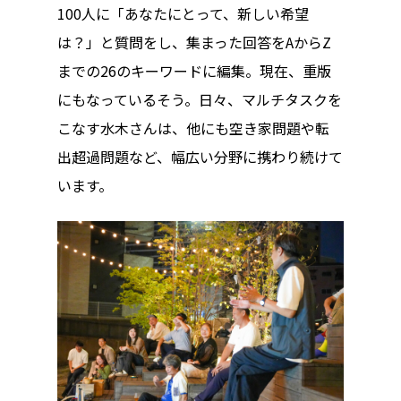
ハイパー縁側@車山
100人に「あなたにとって、新しい希望
は？」と質問をし、集まった回答をAからZ
Archives
までの26のキーワードに編集。現在、重版
Archives リスト表示
にもなっているそう。日々、マルチタスクを
こなす水木さんは、他にも空き家問題や転
Category
出超過問題など、幅広い分野に携わり続けて
アクセス
アート／文化／音楽
います。
クラフト
お問い合わせ
コミュニティ／まちづ
About Hyper Engawa
ビジネス／起業／経営
E:
info@hyper-engawa.c
医療／健康／福祉
F:
@NAKATSU.NishidaBui
教育／哲学