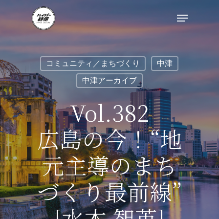
コミュニティ／まちづくり
中津
中津アーカイブ
Vol.382
広島の今！“地
元主導のまち
づくり最前線”
[水木 智英]