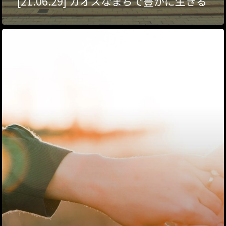
[21.06.29] カオスなまちで豊かに生きる
ハイパー縁側@塩屋
ハイパー縁側@梅田
祭
ハイパー縁側@車山
Archives
Archives リスト表示
Category
アクセス
アート／文化／音楽
クラフト
お問い合わせ
コミュニティ／まちづ