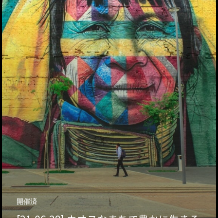
ハイパー縁側@天満
ハイパー縁側@淀屋
ハイパー縁側@中山
ハイパー縁側@私市
ハイパー縁側@三輪
ハイパー縁側@夢キ
ハイパー縁側@東本
ハイパー縁側@阿倍
開催済
ハイパー縁側@新京