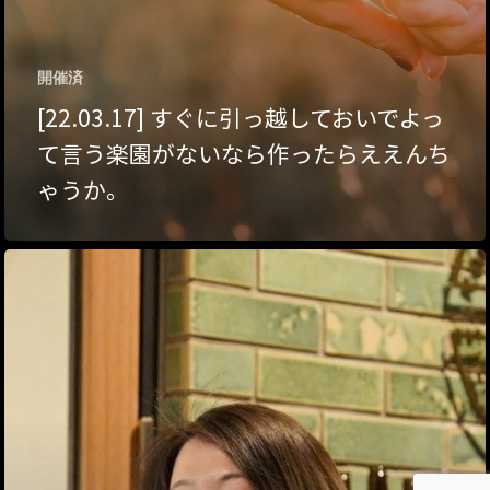
About Hyper Engawa
ビジネス／起業／経営
E:
info@hyper-engawa.c
医療／健康／福祉
F:
@NAKATSU.NishidaBui
開催済
[22.03.17] すぐに引っ越しておいでよっ
教育／哲学
て言う楽園がないなら作ったらええんち
食
ゃうか。