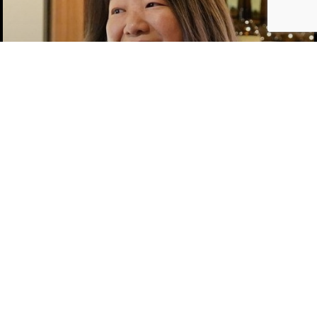
医療／健康／福祉
中津アーカイブ
Vol.207
すぐに引っ越しておいでよって言う楽園
がないなら作ったらええんちゃうか。
[松村 史邦]