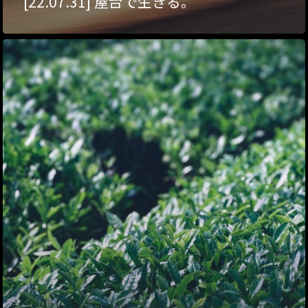
[22.07.31] 屋台で生きる。
ハイパー縁側@塩屋
ハイパー縁側@梅田
祭
ハイパー縁側@車山
Archives
Archives リスト表示
Category
アクセス
アート／文化／音楽
クラフト
お問い合わせ
コミュニティ／まちづ