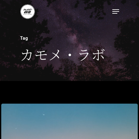
Tag
カモメ・ラボ
トップページ
ハイパー縁側とは
ハイパー縁側@中津