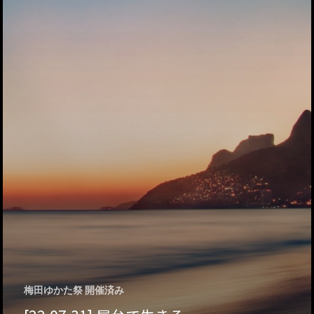
ハイパー縁側@天満
ハイパー縁側@淀屋
ハイパー縁側@中山
ハイパー縁側@私市
ハイパー縁側@三輪
ハイパー縁側@夢キ
ハイパー縁側@東本
ハイパー縁側@阿倍
梅田ゆかた祭 開催済み
ハイパー縁側@新京