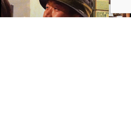
クラフト
中津アーカイブ
Vol.277
マイ茶畑からはじまる グッドなサイク
ル
[東谷 修子・今村 謙人・堀池 幸一郎]