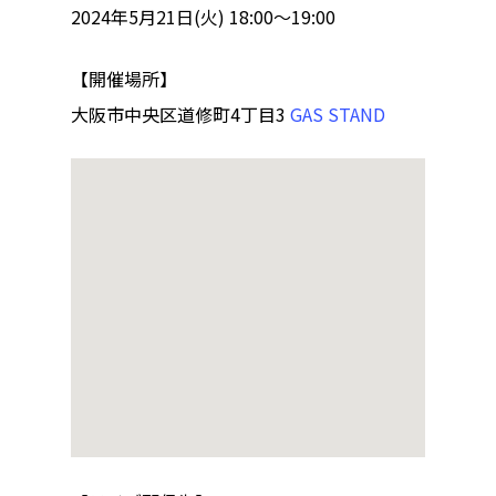
2024年5月21日(火) 18:00〜19:00
クラフト
お問い合わせ
【開催場所】
コミュニティ／まちづ
大阪市中央区道修町4丁目3
GAS STAND
About Hyper Engawa
ビジネス／起業／経営
E:
info@hyper-engawa.c
医療／健康／福祉
F:
@NAKATSU.NishidaBui
教育／哲学
食