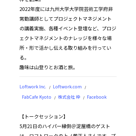
トップページ
2022年度には九州大学大学院芸術工学府非
ハイパー縁側とは
常勤講師としてプロジェクトマネジメント
の講義実施、各種イベント登壇など、プロジ
ハイパー縁側@中津
ェクトマネジメントのナレッジを様々な場
ハイパー縁側@天満
所・形で活かし伝える取り組みを行ってい
る。
ハイパー縁側@淀屋
趣味は山登りとお酒と旅。
ハイパー縁側@中山
Loftwork Inc.
Loftwork.com
ハイパー縁側@私市
FabCafe Kyoto
株式会社 枠
Facebook
ハイパー縁側@三輪
【トークセッション】
ハイパー縁側@夢キ
5月21
日のハイパー縁側＠淀屋橋のゲスト
ハイパー縁側@東本
は、ロフトワークの上ノ薗正人さんです。プ