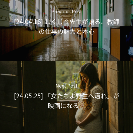
Previous Post
[24.04.16] しくじり先生が語る、教師
の仕事の魅力と本心
Next Post
[24.05.25] 「女たちよ野生へ還れ」が
映画になる！