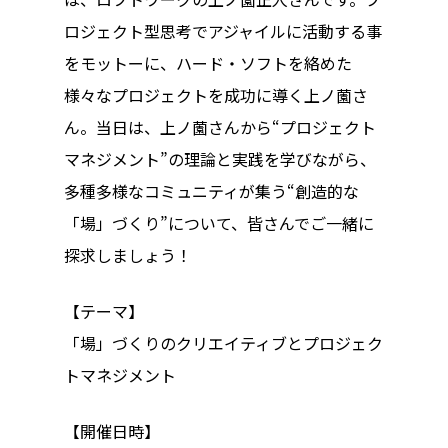
ハイパー縁側@阿倍
ロジェクト型思考でアジャイルに活動する事
をモットーに、ハード・ソフトを絡めた
ハイパー縁側@新京
様々なプロジェクトを成功に導く上ノ薗さ
ハイパー縁側@塩屋
ん。当日は、上ノ薗さんから“プロジェクト
マネジメント”の理論と実践を学びながら、
ハイパー縁側@梅田
多種多様なコミュニティが集う“創造的な
祭
「場」づくり”について、皆さんでご一緒に
ハイパー縁側@車山
探求しましょう！
Archives
【テーマ】
「場」づくりのクリエイティブとプロジェク
Archives リスト表示
トマネジメント
Category
【開催日時】
アクセス
アート／文化／音楽