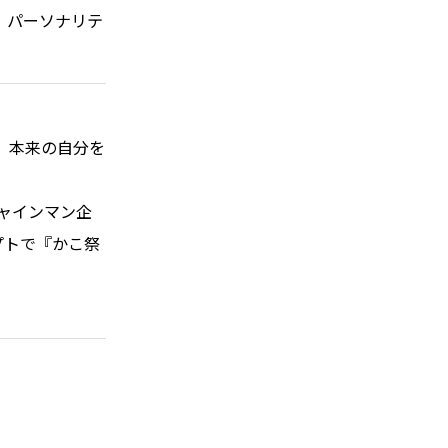
』パーソナリテ
ハイパー縁側@天満橋
ハイパー縁側@淀屋橋
ハイパー縁側@中山台
、本来の自分を
ハイパー縁側@私市
シャインマン企
ハイパー縁側@三輪
プトで『かこ祭
ハイパー縁側@夢キタ万博
ハイパー縁側@東本願寺
ハイパー縁側@阿倍野
ハイパー縁側@新京極