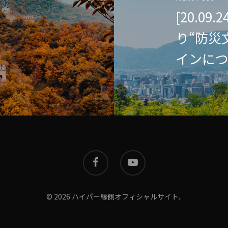
[20.0
t
私
り“防災
インにつ
© 2026 ハイパー縁側オフィシャルサイト..