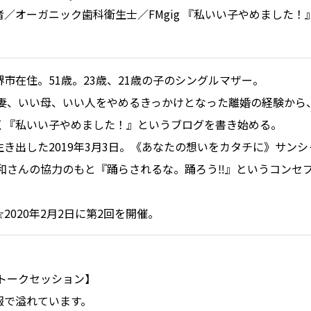
／オーガニック歯科衛生士／FMgig 『私いい子やめました！
市在住。51歳。23歳、21歳の子のシングルマザー。
いい妻、いい母、いい人をやめるきっかけとなった離婚の経験から
く『私いい子やめました！』というブログを書き始める。
き出した2019年3月3日。《あなたの想いをカタチに》サン
秀和さんの協力のもと『踊らされるな。踊ろう‼️』というコンセ
2020年2月2日に第2回を開催。
 トークセッション】
報で溢れています。