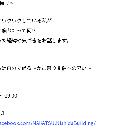
街で✨
にワクワクしている私が
祭り》って何⁉︎
った経緯や気づきをお話します。
私は自分で踊る〜かこ祭り開催への思い〜
0〜19:00
先】
facebook.com/NAKATSU.NishidaBuilding/