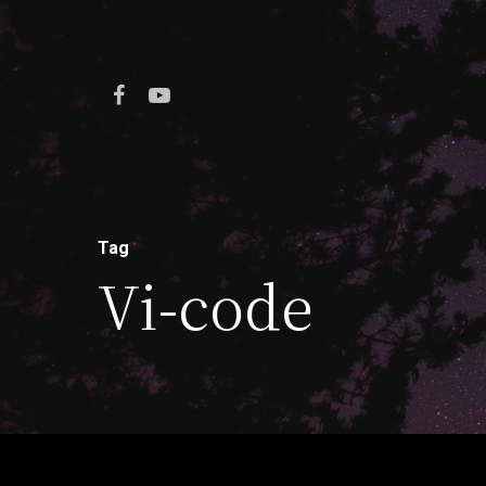
Tag
Vi-code