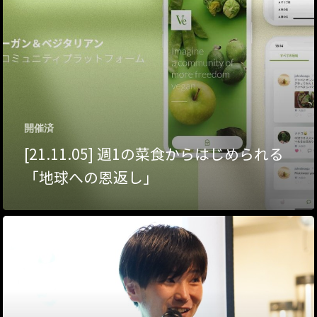
ハイパー縁側@夢キ
ハイパー縁側@東本
ハイパー縁側@阿倍
ハイパー縁側@新京
開催済
[21.11.05] 週1の菜食からはじめられる
ハイパー縁側@塩屋
「地球への恩返し」
ハイパー縁側@梅田
祭
ハイパー縁側@車山
Archives
Archives リスト表示