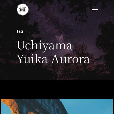
トップページ
Tag
ハイパー縁側とは
Uchiyama
ハイパー縁側@中津
Yuika Aurora
ハイパー縁側@天満
ハイパー縁側@淀屋
ハイパー縁側@中山
ハイパー縁側@私市
ハイパー縁側@三輪