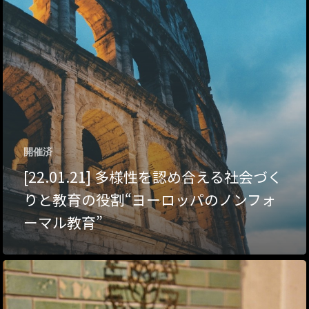
ハイパー縁側@夢キ
ハイパー縁側@東本
ハイパー縁側@阿倍
ハイパー縁側@新京
ハイパー縁側@塩屋
開催済
[22.01.21] 多様性を認め合える社会づく
ハイパー縁側@梅田
りと教育の役割“ヨーロッパのノンフォ
祭
ーマル教育”
ハイパー縁側@車山
Archives
Archives リスト表示