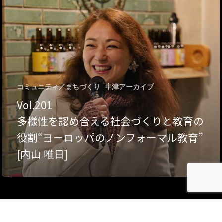
Category
アクセス
アート／文化／音楽
クラフト
お問い合わせ
コミュニティ／まちづ
コミュニティ／まちづくり
中津アーカイブ
About Hyper Engawa
Vol.201
ビジネス／起業／経営
E:
info@hyper-engawa.c
多様性を認め合える社会づくりと教育の
医療／健康／福祉
F:
@NAKATSU.NishidaBui
役割“ヨーロッパのノンフォーマル教育”
教育／哲学
[内山 唯日]
食