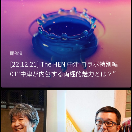
ハイパー縁側@夢キ
ハイパー縁側@東本
ハイパー縁側@阿倍
ハイパー縁側@新京
開催済
[22.12.21] The HEN 中津 コラボ特別編
ハイパー縁側@塩屋
01“中津が内包する両極的魅力とは？”
ハイパー縁側@梅田
祭
ハイパー縁側@車山
Archives
Archives リスト表示