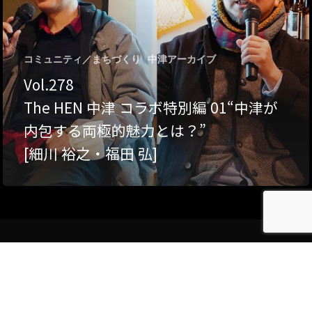
Category
アクセス
アート／文化／音楽
コミュニティ／まちづくり
中津アーカイブ
Vol.278
クラフト
お問い合わせ
The HEN 中津 コラボ特別編 01“中津が
コミュニティ／まちづ
内包する両極的魅力とは？”
About Hyper Engawa
[細川 裕之・福田 弘]
ビジネス／起業／経営
E:
info@hyper-engawa.c
医療／健康／福祉
F:
@NAKATSU.NishidaBui
教育／哲学
食