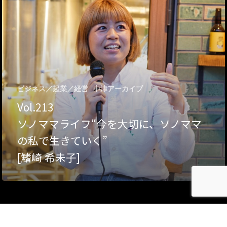
Category
アクセス
アート／文化／音楽
クラフト
お問い合わせ
コミュニティ／まちづ
ビジネス／起業／経営
中津アーカイブ
About Hyper Engawa
Vol.213
ビジネス／起業／経営
E:
info@hyper-engawa.c
ソノママライフ“今を大切に、ソノママ
医療／健康／福祉
F:
@NAKATSU.NishidaBui
の私で生きていく”
教育／哲学
[鰭崎 希未子]
食