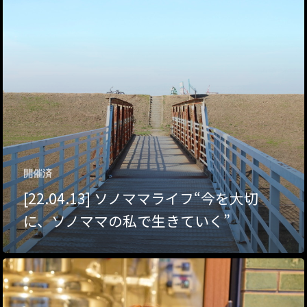
ハイパー縁側@夢キ
ハイパー縁側@東本
ハイパー縁側@阿倍
ハイパー縁側@新京
ハイパー縁側@塩屋
開催済
ハイパー縁側@梅田
[22.04.13] ソノママライフ“今を大切
祭
に、ソノママの私で生きていく”
ハイパー縁側@車山
Archives
Archives リスト表示