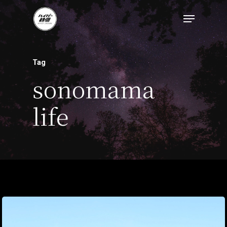
トップページ
Tag
ハイパー縁側とは
sonomama
ハイパー縁側@中津
life
ハイパー縁側@天満
ハイパー縁側@淀屋
ハイパー縁側@中山
ハイパー縁側@私市
ハイパー縁側@三輪