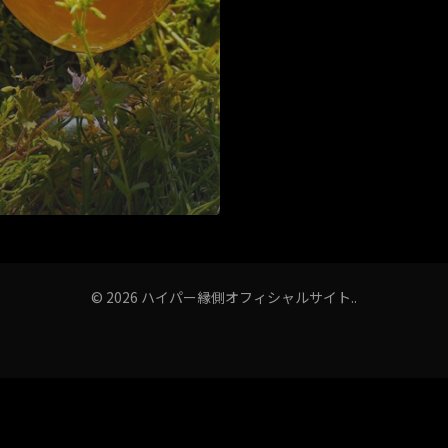
© 2026 ハイパー縁側オフィシャルサイト..