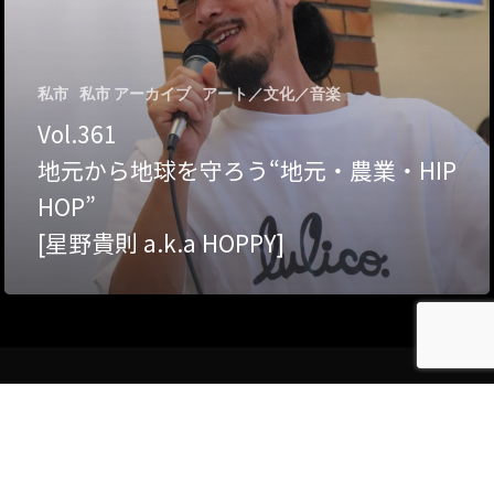
Category
アクセス
アート／文化／音楽
私市
私市 アーカイブ
アート／文化／音楽
Vol.361
クラフト
お問い合わせ
地元から地球を守ろう“地元・農業・HIP
コミュニティ／まちづ
HOP”
About Hyper Engawa
[星野貴則 a.k.a HOPPY]
ビジネス／起業／経営
E:
info@hyper-engawa.c
医療／健康／福祉
F:
@NAKATSU.NishidaBui
教育／哲学
食