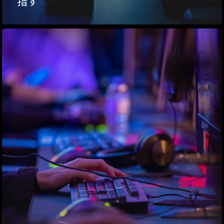
指す”
ハイパー縁側@塩屋
ハイパー縁側@梅田
祭
ハイパー縁側@車山
Archives
Archives リスト表示
Category
アクセス
アート／文化／音楽
クラフト
お問い合わせ
コミュニティ／まちづ