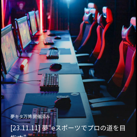
ハイパー縁側@天満
ハイパー縁側@淀屋
ハイパー縁側@中山
ハイパー縁側@私市
ハイパー縁側@三輪
ハイパー縁側@夢キ
ハイパー縁側@東本
ハイパー縁側@阿倍
夢キタ万博 開催済み
[23.11.11] 夢“eスポーツでプロの道を目
ハイパー縁側@新京