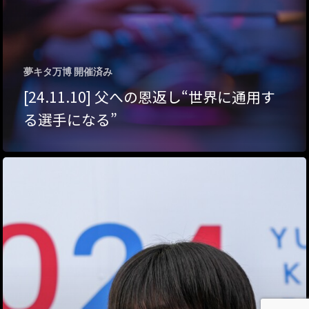
About Hyper Engawa
ビジネス／起業／経営
E:
info@hyper-engawa.c
医療／健康／福祉
F:
@NAKATSU.NishidaBui
夢キタ万博 開催済み
教育／哲学
[24.11.10] 父への恩返し“世界に通用す
食
る選手になる”