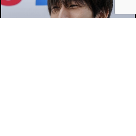
夢キタ万博
夢キタ万博 アーカイブ
ビジネス／起業／経営
Vol.367
父への恩返し“世界に通用する選手にな
る”
[稲澤 莉敬]