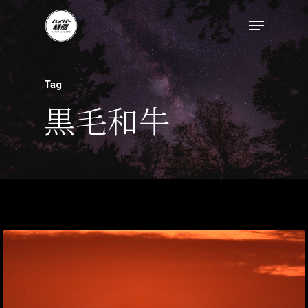
トップページ
Tag
ハイパー縁側とは
黒毛和牛
ハイパー縁側@中津
ハイパー縁側@天満
ハイパー縁側@淀屋
ハイパー縁側@中山
ハイパー縁側@私市
ハイパー縁側@三輪