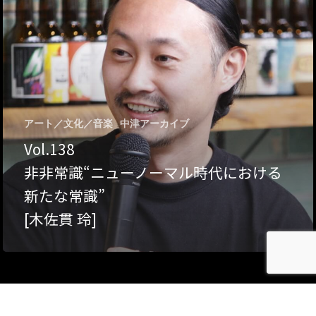
Category
アクセス
アート／文化／音楽
クラフト
お問い合わせ
コミュニティ／まちづ
アート／文化／音楽
中津アーカイブ
About Hyper Engawa
Vol.138
ビジネス／起業／経営
E:
info@hyper-engawa.c
非非常識“ニューノーマル時代における
医療／健康／福祉
F:
@NAKATSU.NishidaBui
新たな常識”
教育／哲学
[木佐貫 玲]
食