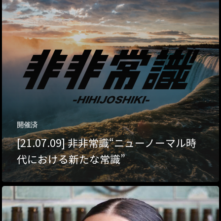
ハイパー縁側@夢キ
ハイパー縁側@東本
ハイパー縁側@阿倍
ハイパー縁側@新京
ハイパー縁側@塩屋
開催済
ハイパー縁側@梅田
[21.07.09] 非非常識“ニューノーマル時
祭
代における新たな常識”
ハイパー縁側@車山
Archives
Archives リスト表示