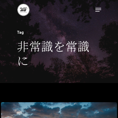
トップページ
Tag
ハイパー縁側とは
非常識を常識
ハイパー縁側@中津
に
ハイパー縁側@天満
ハイパー縁側@淀屋
ハイパー縁側@中山
ハイパー縁側@私市
ハイパー縁側@三輪