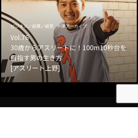
Category
アクセス
アート／文化／音楽
ビジネス／起業／経営
中津アーカイブ
Vol.76
クラフト
お問い合わせ
30歳からアスリートに！100m10秒台を
コミュニティ／まちづ
目指す男の生き方
About Hyper Engawa
[アスリート上野]
ビジネス／起業／経営
E:
info@hyper-engawa.c
医療／健康／福祉
F:
@NAKATSU.NishidaBui
教育／哲学
食