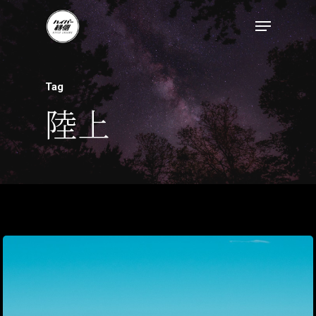
トップページ
Tag
ハイパー縁側とは
陸上
ハイパー縁側@中津
ハイパー縁側@天満
ハイパー縁側@淀屋
ハイパー縁側@中山
ハイパー縁側@私市
ハイパー縁側@三輪