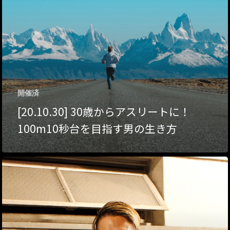
ハイパー縁側@夢キ
ハイパー縁側@東本
ハイパー縁側@阿倍
ハイパー縁側@新京
開催済
[20.10.30] 30歳からアスリートに！
ハイパー縁側@塩屋
100m10秒台を目指す男の生き方
ハイパー縁側@梅田
祭
ハイパー縁側@車山
Archives
Archives リスト表示