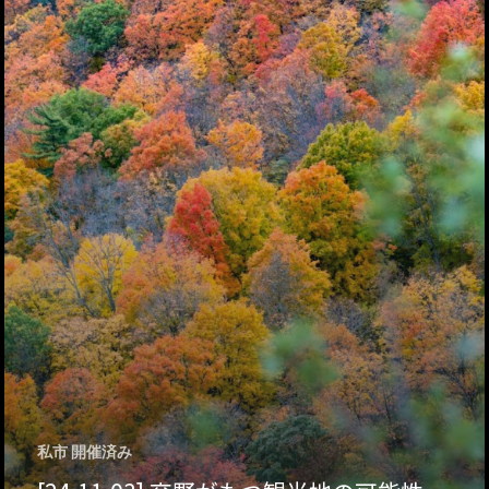
ハイパー縁側@天満
ハイパー縁側@淀屋
ハイパー縁側@中山
ハイパー縁側@私市
ハイパー縁側@三輪
ハイパー縁側@夢キ
ハイパー縁側@東本
ハイパー縁側@阿倍
私市 開催済み
ハイパー縁側@新京