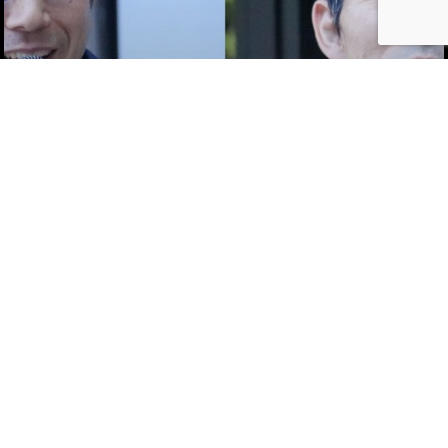
私市
私市 アーカイブ
コミュニティ／まちづくり
Vol.364
交野がもつ観光地の可能性
[齊藤 清志・柏本優介]