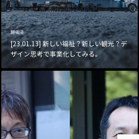
About Hyper Engawa
ビジネス／起業／経営
E:
info@hyper-engawa.c
医療／健康／福祉
F:
@NAKATSU.NishidaBui
開催済
教育／哲学
[23.01.13] 新しい福祉？新しい観光？デ
食
ザイン思考で事業化してみる。