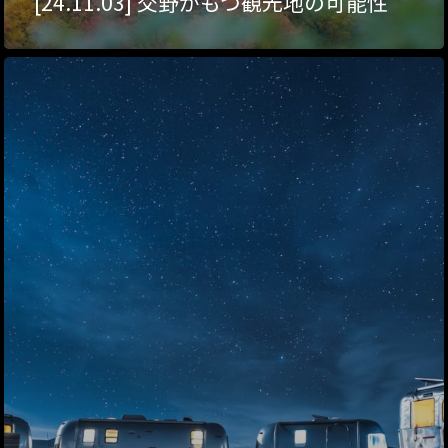
[24.11.03] 交野がもつ観光地の可能性
ハイパー縁側@塩屋
ハイパー縁側@梅田
祭
ハイパー縁側@車山
Archives
Archives リスト表示
Category
アクセス
アート／文化／音楽
クラフト
お問い合わせ
コミュニティ／まちづ