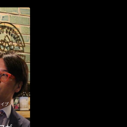
ハイパー縁側@三輪
ハイパー縁側@夢キタ万博
ハイパー縁側@東本願寺
ハイパー縁側@阿倍野
ハイパー縁側@新京極
ハイパー縁側@塩屋
ハイパー縁側@梅田ゆかた祭
ハイパー縁側@車山
カイブ
Archives
Archives リスト表示