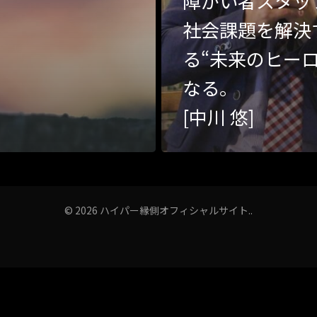
障がい者スタッ
社会課題を解決
る“未来のヒーロ
なる。
[中川 悠]
© 2026 ハイパー縁側オフィシャルサイト..