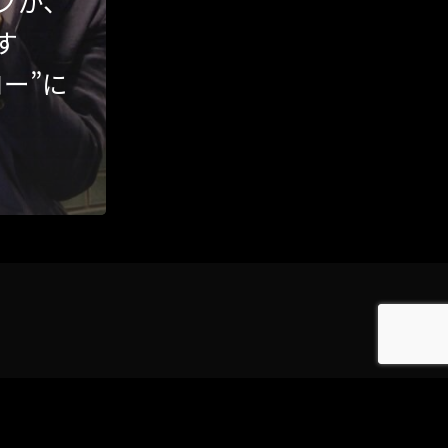
フが、
す
Category
ー”に
アクセス
アート／文化／音楽
クラフト
お問い合わせ
コミュニティ／まちづくり
About Hyper Engawa
ビジネス／起業／経営
E:
info@hyper-engawa.com
医療／健康／福祉
F:
@NAKATSU.NishidaBuilding
教育／哲学
食