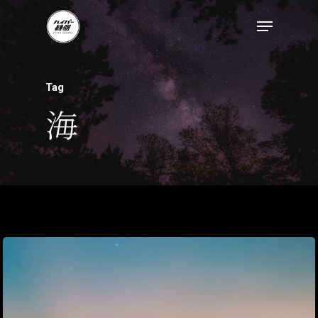
トップページ
Tag
ハイパー縁側とは
海
ハイパー縁側@中津
ハイパー縁側@天満
ハイパー縁側@淀屋
ハイパー縁側@中山
ハイパー縁側@私市
ハイパー縁側@三輪