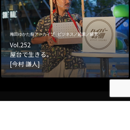
Category
アクセス
アート／文化／音楽
梅田ゆかた祭アーカイブ
ビジネス／起業／経営
クラフト
お問い合わせ
Vol.252
コミュニティ／まちづ
屋台で生きる。
About Hyper Engawa
[今村 謙人]
ビジネス／起業／経営
E:
info@hyper-engawa.c
医療／健康／福祉
F:
@NAKATSU.NishidaBui
教育／哲学
食