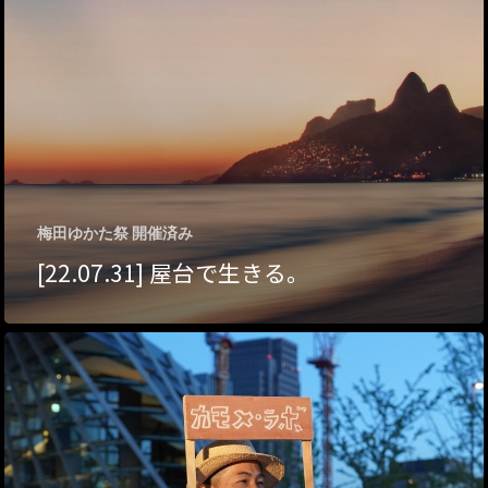
ハイパー縁側@夢キ
ハイパー縁側@東本
ハイパー縁側@阿倍
ハイパー縁側@新京
ハイパー縁側@塩屋
梅田ゆかた祭 開催済み
[22.07.31] 屋台で生きる。
ハイパー縁側@梅田
祭
ハイパー縁側@車山
Archives
Archives リスト表示