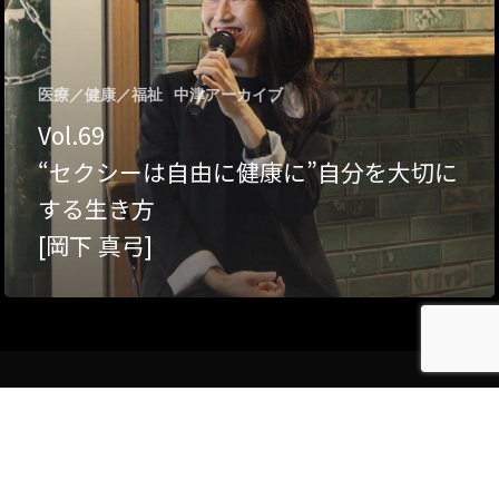
Category
アクセス
アート／文化／音楽
医療／健康／福祉
中津アーカイブ
Vol.69
クラフト
お問い合わせ
“セクシーは自由に健康に”自分を大切に
コミュニティ／まちづ
する生き方
About Hyper Engawa
[岡下 真弓]
ビジネス／起業／経営
E:
info@hyper-engawa.c
医療／健康／福祉
F:
@NAKATSU.NishidaBui
教育／哲学
食