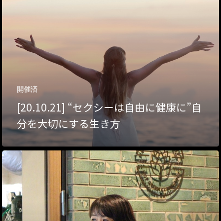
ハイパー縁側@夢キ
ハイパー縁側@東本
ハイパー縁側@阿倍
ハイパー縁側@新京
開催済
[20.10.21] “セクシーは自由に健康に”自
ハイパー縁側@塩屋
分を大切にする生き方
ハイパー縁側@梅田
祭
ハイパー縁側@車山
Archives
Archives リスト表示