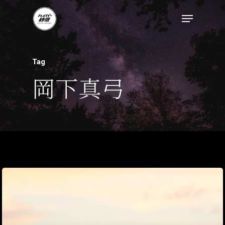
トップページ
Tag
ハイパー縁側とは
岡下真弓
ハイパー縁側@中津
ハイパー縁側@天満
ハイパー縁側@淀屋
ハイパー縁側@中山
ハイパー縁側@私市
ハイパー縁側@三輪