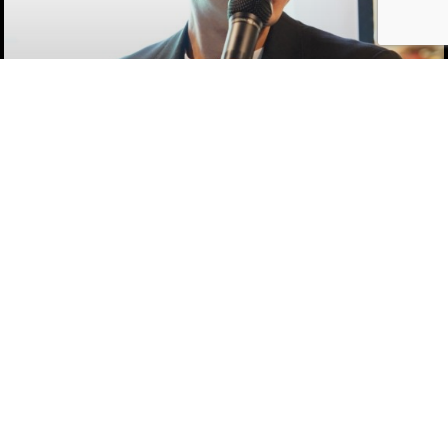
食
中津アーカイブ
Vol.175
週1の菜食からはじめられる「地球への
恩返し」
[ユ・ジェソン]