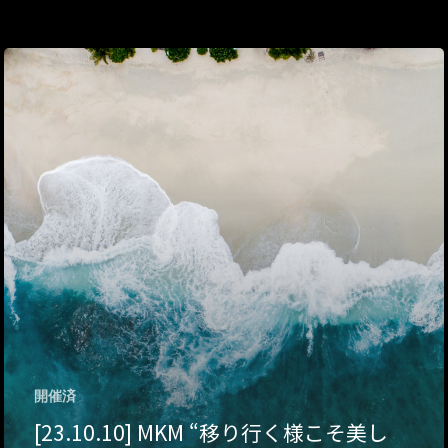
ハイパー縁側@三輪
ハイパー縁側@夢キ
ハイパー縁側@東本
ハイパー縁側@阿倍
ハイパー縁側@新京
ハイパー縁側@塩屋
ハイパー縁側@梅田
祭
ハイパー縁側@車山
開催済
Archives
[23.10.10] MKM “移り行く様こそ美し