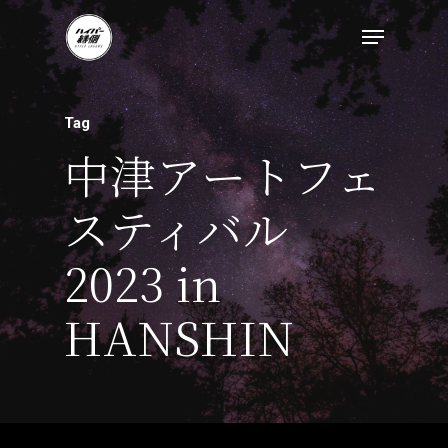
Tag
トップページ
中津アートフェ
ハイパー縁側とは
スティバル
ハイパー縁側@中津
2023 in
ハイパー縁側@天満
HANSHIN
ハイパー縁側@淀屋
ハイパー縁側@中山
ハイパー縁側@私市