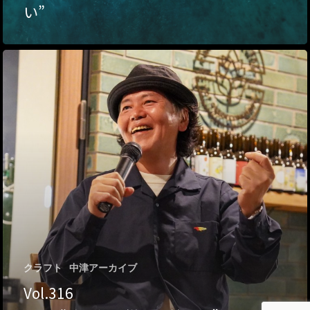
い”
Archives リスト表示
Category
アクセス
アート／文化／音楽
クラフト
お問い合わせ
コミュニティ／まちづ
About Hyper Engawa
ビジネス／起業／経営
E:
info@hyper-engawa.c
医療／健康／福祉
F:
@NAKATSU.NishidaBui
教育／哲学
食
クラフト
中津アーカイブ
Vol.316