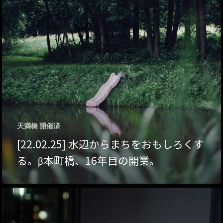
ハイパー縁側@夢キ
ハイパー縁側@東本
ハイパー縁側@阿倍
ハイパー縁側@新京
ハイパー縁側@塩屋
天満橋 開催済
ハイパー縁側@梅田
[22.02.25] 水辺からまちをおもしろくす
祭
る。β本町橋、16年目の開業。
ハイパー縁側@車山
Archives
Archives リスト表示