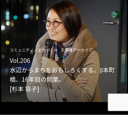
Category
アクセス
アート／文化／音楽
クラフト
お問い合わせ
コミュニティ／まちづ
コミュニティ／まちづくり
天満橋アーカイブ
About Hyper Engawa
Vol.206
ビジネス／起業／経営
E:
info@hyper-engawa.c
水辺からまちをおもしろくする。β本町
医療／健康／福祉
F:
@NAKATSU.NishidaBui
橋、16年目の開業。
教育／哲学
[杉本 容子]
食