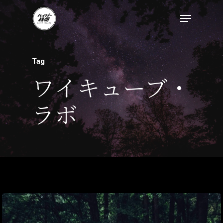
トップページ
Tag
ハイパー縁側とは
ワイキューブ・
ハイパー縁側@中津
ラボ
ハイパー縁側@天満
ハイパー縁側@淀屋
ハイパー縁側@中山
ハイパー縁側@私市
ハイパー縁側@三輪