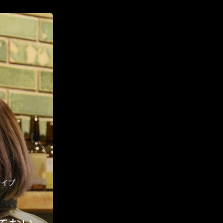
ハイパー縁側@三輪
ハイパー縁側@夢キタ万博
ハイパー縁側@東本願寺
ハイパー縁側@阿倍野
ハイパー縁側@新京極
ハイパー縁側@塩屋
ハイパー縁側@梅田ゆかた祭
ハイパー縁側@車山
カイブ
Archives
Archives リスト表示