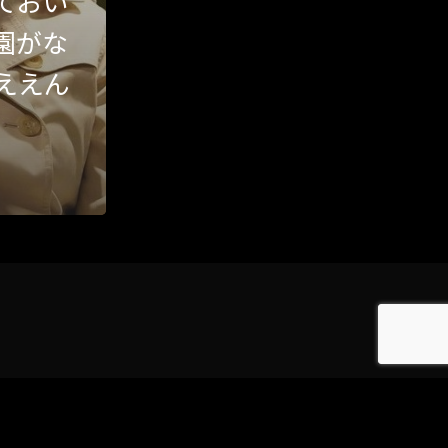
ておい
園がな
Category
ええん
アクセス
アート／文化／音楽
クラフト
お問い合わせ
コミュニティ／まちづくり
About Hyper Engawa
ビジネス／起業／経営
E:
info@hyper-engawa.com
医療／健康／福祉
F:
@NAKATSU.NishidaBuilding
教育／哲学
食