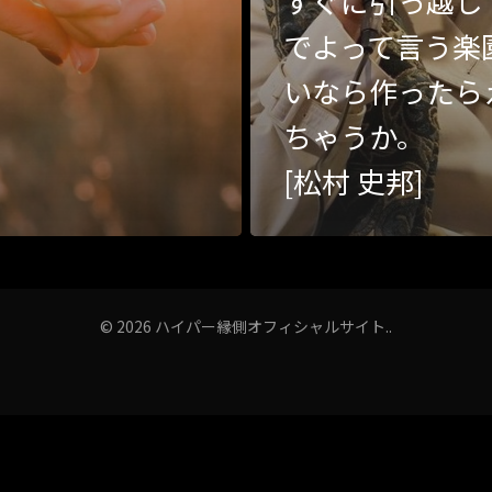
すぐに引っ越し
でよって言う楽
いなら作ったら
ちゃうか。
[松村 史邦]
© 2026 ハイパー縁側オフィシャルサイト..