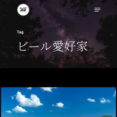
トップページ
Tag
ハイパー縁側とは
ビール愛好家
ハイパー縁側@中津
ハイパー縁側@天満
ハイパー縁側@淀屋
ハイパー縁側@中山
ハイパー縁側@私市
ハイパー縁側@三輪