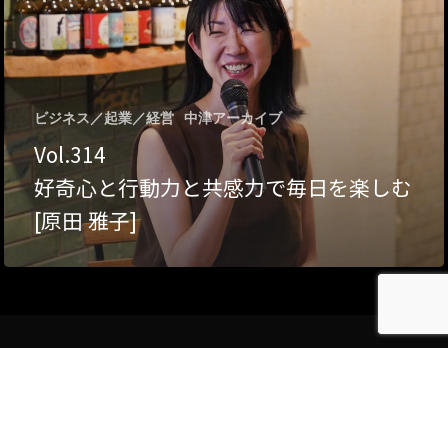
Category
アクセス
アート／文化／音楽
ビジネス／起業／経営
中津アーカイブ
クラフト
お問い合わせ
Vol.314
コミュニティ／まちづ
好奇心と行動力と共感力で毎日を楽しむ
About Hyper Engawa
[原田 雅子]
ビジネス／起業／経営
E:
info@hyper-engawa.c
医療／健康／福祉
F:
@NAKATSU.NishidaBui
教育／哲学
食