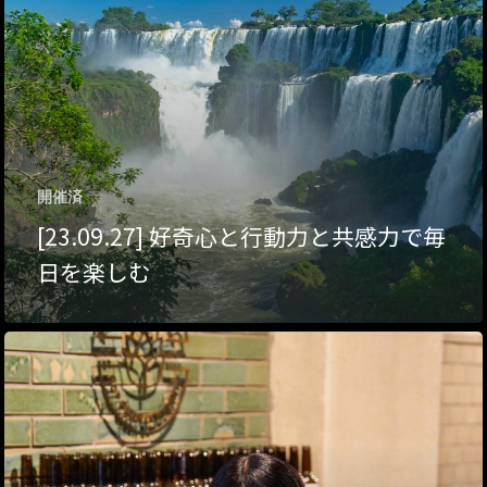
ハイパー縁側@夢キ
ハイパー縁側@東本
ハイパー縁側@阿倍
ハイパー縁側@新京
開催済
[23.09.27] 好奇心と行動力と共感力で毎
ハイパー縁側@塩屋
日を楽しむ
ハイパー縁側@梅田
祭
ハイパー縁側@車山
Archives
Archives リスト表示