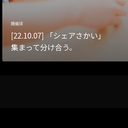
開催済
[22.10.07] 「シェアさかい」
集まって分け合う。