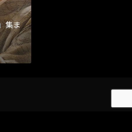
Category
」集ま
アクセス
アート／文化／音楽
クラフト
お問い合わせ
コミュニティ／まちづくり
About Hyper Engawa
ビジネス／起業／経営
E:
info@hyper-engawa.com
医療／健康／福祉
F:
@NAKATSU.NishidaBuilding
教育／哲学
食