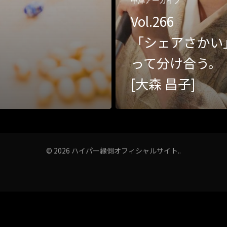
中津アーカイブ
Vol.266
「シェアさかい
って分け合う。
[大森 昌子]
© 2026 ハイパー縁側オフィシャルサイト..