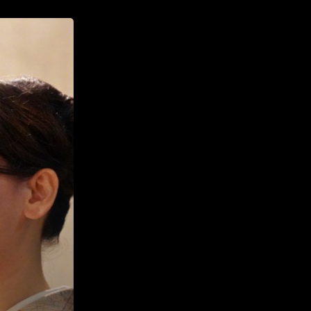
ハイパー縁側@三輪
ハイパー縁側@夢キタ万博
ハイパー縁側@東本願寺
ハイパー縁側@阿倍野
ハイパー縁側@新京極
ハイパー縁側@塩屋
ハイパー縁側@梅田ゆかた祭
ハイパー縁側@車山
Archives
Archives リスト表示