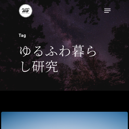
トップページ
Tag
ハイパー縁側とは
ゆるふわ暮ら
ハイパー縁側@中津
し研究
ハイパー縁側@天満
ハイパー縁側@淀屋
ハイパー縁側@中山
ハイパー縁側@私市
ハイパー縁側@三輪