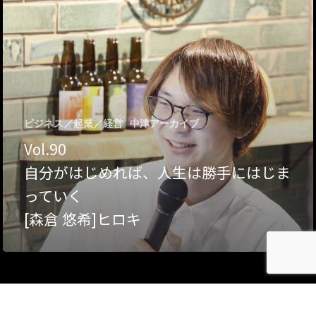
Category
アクセス
アート／文化／音楽
クラフト
お問い合わせ
コミュニティ／まちづ
ビジネス／起業／経営
中津アーカイブ
About Hyper Engawa
Vol.90
ビジネス／起業／経営
E:
info@hyper-engawa.c
自分がはじめれば、人生は勝手にはじま
医療／健康／福祉
F:
@NAKATSU.NishidaBui
っていく
教育／哲学
[森倉 悠希]ヒロキ
食