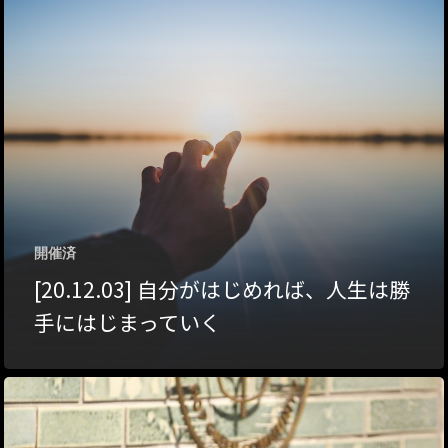
ハイパー縁側@夢キ
ハイパー縁側@東本
ハイパー縁側@阿倍
ハイパー縁側@新京
ハイパー縁側@塩屋
開催済
ハイパー縁側@梅田
[20.12.03] 自分がはじめれば、人生は勝
祭
手にはじまっていく
ハイパー縁側@車山
Archives
Archives リスト表示