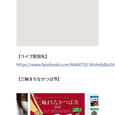
ハイパー縁側@東本
ハイパー縁側@阿倍
ハイパー縁側@新京
ハイパー縁側@塩屋
ハイパー縁側@梅田
【ライブ配信先】
祭
https://www.facebook.com/NAKATSU.NishidaBuild
ハイパー縁側@車山
【三輪まちなかつば市】
Archives
Archives リスト表示
Category