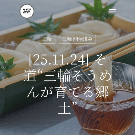
三輪
三輪 開催済み
[25.11.24] そ
道“三輪そうめ
んが育てる郷
土”