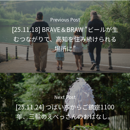
Previous Post
[25.11.18] BRAVE＆BRAW "ビールが生
むつながりで、高知を住み続けられる
場所に”
Next Post
[25.11.24] つばいちからご鎮座1100
年、三輪のえべっさんのおはなし。