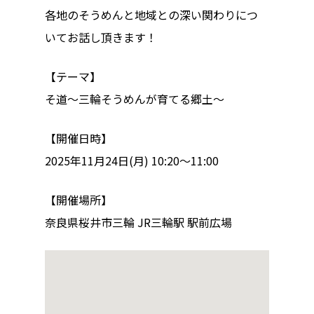
各地のそうめんと地域との深い関わりにつ
トップページ
いてお話し頂きます！
ハイパー縁側とは
【テーマ】
ハイパー縁側@中津
そ道〜三輪そうめんが育てる郷土〜
ハイパー縁側@天満
【開催日時】
ハイパー縁側@淀屋
2025年11月24日(月) 10:20〜11:00
ハイパー縁側@中山
【開催場所】
ハイパー縁側@私市
奈良県桜井市三輪 JR三輪駅 駅前広場
ハイパー縁側@三輪
ハイパー縁側@夢キ