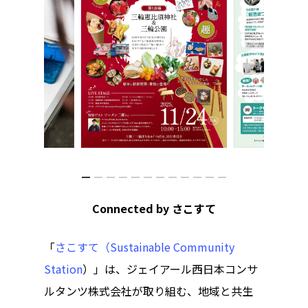
アクセス
アート／文化／音楽
クラフト
お問い合わせ
コミュニティ／まちづ
About Hyper Engawa
ビジネス／起業／経営
E:
info@hyper-engawa.c
医療／健康／福祉
F:
@NAKATSU.NishidaBui
教育／哲学
食
Connected by さこすて
「
さこすて
（
Sustainable Community
Station
）」
は、ジェイアール西日本コンサ
ルタンツ株式会社が取り組む、地域と共生