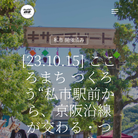
私市 開催済み
[23.10.15] ここ
ろまち つくろ
う“私市駅前か
ら、京阪沿線
が交わる・つ