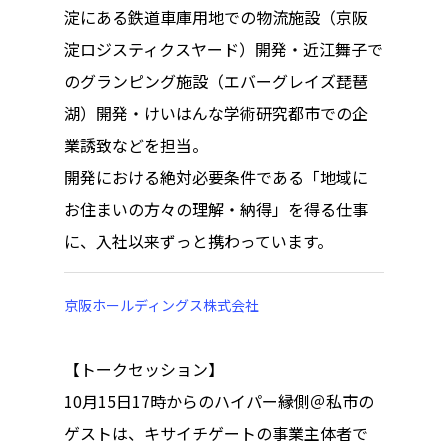
淀にある鉄道車庫用地での物流施設（京阪
淀ロジスティクスヤード）開発・近江舞子で
のグランピング施設（エバーグレイズ琵琶
トップページ
湖）開発・けいはんな学術研究都市での企
業誘致などを担当。
ハイパー縁側とは
開発における絶対必要条件である「地域に
ハイパー縁側@中津
お住まいの方々の理解・納得」を得る仕事
に、入社以来ずっと携わっています。
ハイパー縁側@天満
ハイパー縁側@淀屋
京阪ホールディングス株式会社
ハイパー縁側@中山
【トークセッション】
ハイパー縁側@私市
10
月
15
日
17
時からのハイパー縁側＠私市の
ゲストは、キサイチゲートの事業主体者で
ハイパー縁側@三輪