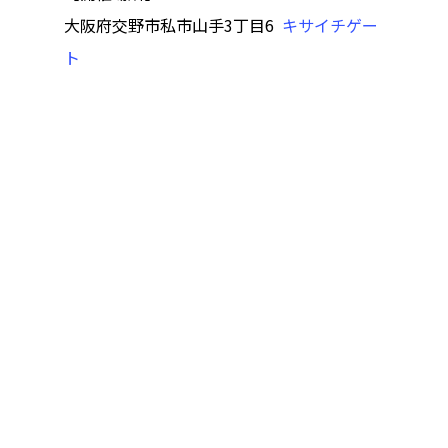
大阪府交野市私市山手3丁目6
キサイチゲー
Category
ト
アクセス
アート／文化／音楽
クラフト
お問い合わせ
コミュニティ／まちづ
About Hyper Engawa
ビジネス／起業／経営
E:
info@hyper-engawa.c
医療／健康／福祉
F:
@NAKATSU.NishidaBui
教育／哲学
食