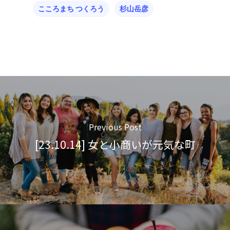
こころまち つくろう
杉山岳彦
Previous Post
[23.10.14] 女と小商いが元気な町