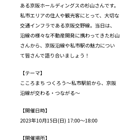
ある京阪ホールディングスの杉山さんです。
ハイパー縁側@夢キ
私市エリアの住人や観光客にとって、大切な
ハイパー縁側@東本
交通インフラである京阪交野線。当日は、
沿線の様々な不動産開発に携わってきた杉山
ハイパー縁側@阿倍
さんから、京阪沿線や私市駅の魅力につい
ハイパー縁側@新京
て皆さんで語り合いましょう！
ハイパー縁側@塩屋
【テーマ】
こころまち つくろう〜私市駅前から、京阪
ハイパー縁側@梅田
沿線が交わる・つながる〜
祭
ハイパー縁側@車山
【開催日時】
2023年10月15日(日) 17:00〜18:00
Archives
【開催場所】
Archives リスト表示