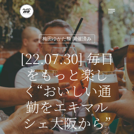
梅田ゆかた祭 開催済み
[22.07.30] 毎日
をもっと楽し
く“おいしい通
勤をエキマル
シェ大阪から”