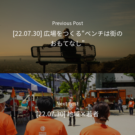
Previous Post
[22.07.30] 広場をつくる“ベンチは街の
おもてなし”
Next Post
[22.07.30] 地域×若者