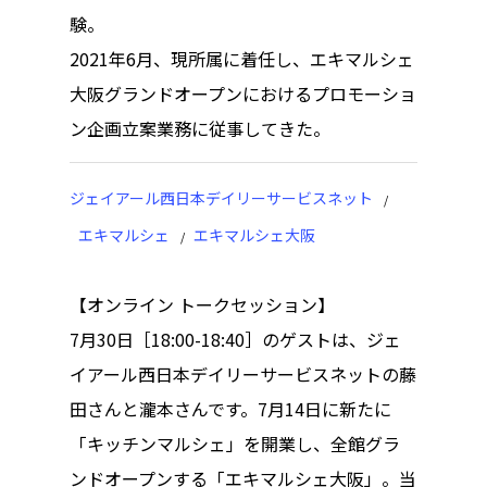
験。
トップページ
2021年6月、現所属に着任し、エキマルシェ
ハイパー縁側とは
大阪グランドオープンにおけるプロモーショ
ン企画立案業務に従事してきた。
ハイパー縁側@中津
ハイパー縁側@天満
ジェイアール西日本デイリーサービスネット
ハイパー縁側@淀屋
エキマルシェ
エキマルシェ大阪
ハイパー縁側@中山
【オンライン トークセッション】
ハイパー縁側@私市
7月30日［18:00-18:40］のゲストは、ジェ
イアール西日本デイリーサービスネットの藤
ハイパー縁側@三輪
田さんと瀧本さんです。7月14日に新たに
ハイパー縁側@夢キ
「キッチンマルシェ」を開業し、全館グラ
ンドオープンする「エキマルシェ大阪」。当