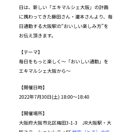
ハイパー縁側@東本
日は、新しい「エキマルシェ大阪」の計画
ハイパー縁側@阿倍
に携わってきた藤田さん・瀧本さんより、毎
日通勤する大阪駅の“おいしい楽しみ方”を
ハイパー縁側@新京
お伝え頂きます。
ハイパー縁側@塩屋
【テーマ】
ハイパー縁側@梅田
毎日をもっと楽しく～「おいしい通勤」を
祭
エキマルシェ大阪から～
ハイパー縁側@車山
【開催日時】
Archives
2022年7月30日(土) 18:00〜18:40
Archives リスト表示
【開催場所】
Category
大阪府大阪市北区梅田3-1-3 JR大阪駅・大