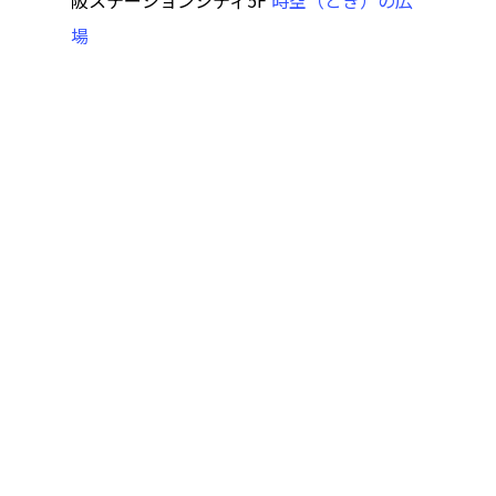
阪ステーションシティ5F
時空（とき）の広
アクセス
アート／文化／音楽
場
クラフト
お問い合わせ
コミュニティ／まちづ
About Hyper Engawa
ビジネス／起業／経営
E:
info@hyper-engawa.c
医療／健康／福祉
F:
@NAKATSU.NishidaBui
教育／哲学
食