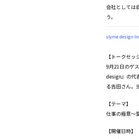
会社としては
う。
slyme design In
【トークセッ
9月21日のゲ
design』
る吉田さん。
【テーマ】
仕事の極意〜
【開催日時】