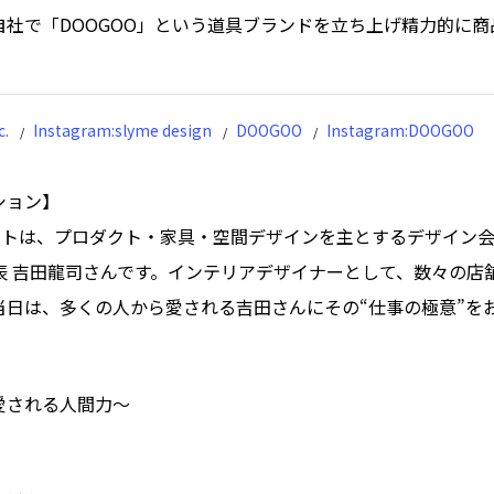
自社で「DOOGOO」という道具ブランドを立ち上げ精力的に商
c.
Instagram:slyme design
DOOGOO
Instagram:DOOGOO
ション】
ストは、プロダクト・家具・空間デザインを主とするデザイン会社
の代表 吉田龍司さんです。インテリアデザイナーとして、数々の
当日は、多くの人から愛される吉田さんにその“仕事の極意”を
愛される人間力〜