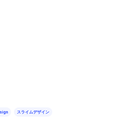
クラフト
お問い合わせ
コミュニティ／まちづくり
About Hyper Engawa
ビジネス／起業／経営
E:
info@hyper-engawa.com
医療／健康／福祉
F:
@NAKATSU.NishidaBuilding
教育／哲学
食
sign
スライムデザイン