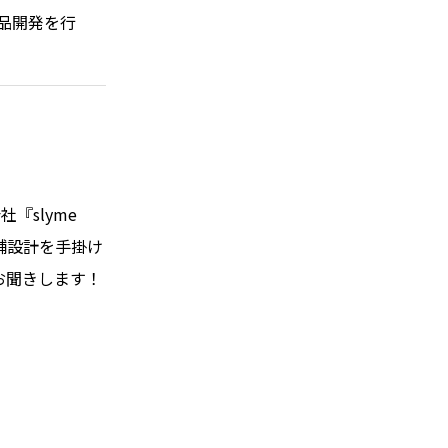
ハイパー縁側@東本願寺
品開発を行
ハイパー縁側@阿倍野
ハイパー縁側@新京極
ハイパー縁側@塩屋
ハイパー縁側@梅田ゆかた祭
『slyme
店舗設計を手掛け
ハイパー縁側@車山
お聞きします！
Archives
Archives リスト表示
Category
アクセス
アート／文化／音楽