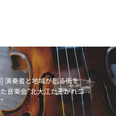
9.24] 演奏者と地域が創る街を
た音楽会“北大江たそがれコ
”