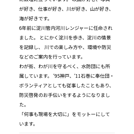
ハイパー縁側@中津
が好き、仕事が好き、川が好き、山が好き、
ハイパー縁側@天満
海が好きです。
6年前に淀川管内河川レンジャーに任命され
ハイパー縁側@淀屋
ました。 とにかく淀川を歩き、淀川の情景
ハイパー縁側@中山
を記録し、 川での楽しみ方や、環境や防災
などのご案内を行っています。
ハイパー縁側@私市
わが街、わが川を守るべく、水防団にも所
ハイパー縁側@三輪
属しています。 ‘95神戸、‘11石巻に奉仕団・
ハイパー縁側@夢キ
ボランティアとしても従事したこともあり、
防災啓発のお手伝いをするようになりまし
ハイパー縁側@東本
た。
ハイパー縁側@阿倍
「何事も現場を大切に」をモットーにして
います。
ハイパー縁側@新京