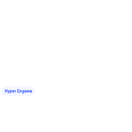
コミュニティ／まちづくり
About Hyper Engawa
ビジネス／起業／経営
E:
info@hyper-engawa.com
医療／健康／福祉
F:
@NAKATSU.NishidaBuilding
教育／哲学
食
Hyper Engawa