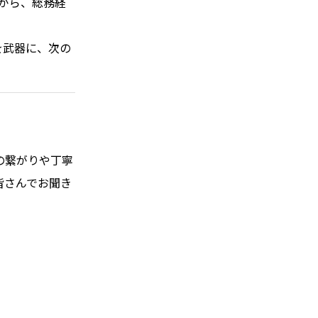
がら、総務経
ハイパー縁側@新京極
を武器に、次の
ハイパー縁側@塩屋
ハイパー縁側@梅田ゆかた祭
ハイパー縁側@車山
Archives
の繋がりや丁寧
皆
さんでお聞き
Archives リスト表示
Category
アクセス
アート／文化／音楽
クラフト
お問い合わせ