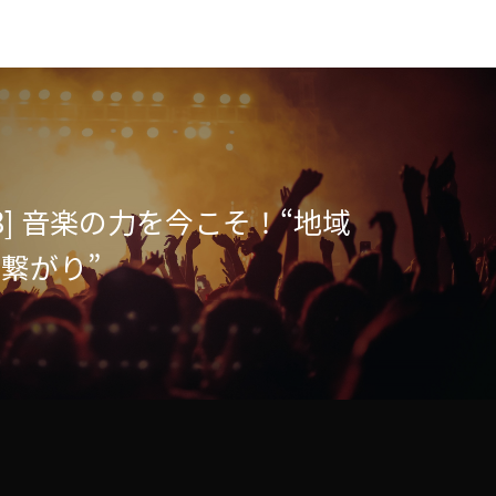
1.18] 音楽の力を今こそ！“地域
繋がり”