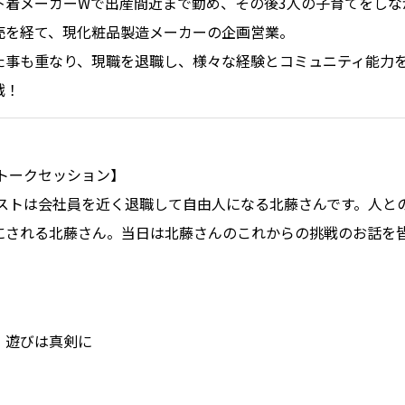
下着メーカーWで出産間近まで勤め、その後3人の子育てをしな
売を経て、現化粧品製造メーカーの企画営業。
た事も重なり、現職を退職し、様々な経験とコミュニティ能力
戦！
 トークセッション】
ゲストは会社員を近く退職して自由人にな
る北藤さんです。人と
にされ
る北藤さん。当日は北藤さんのこれからの挑戦のお話を
、遊びは真剣に