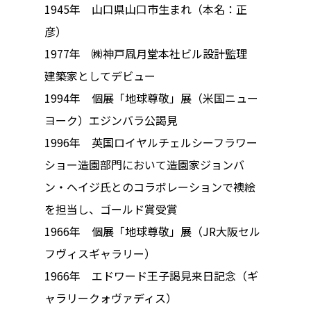
1945年 山口県山口市生まれ（本名：正
彦）
1977年 ㈱神戸凮月堂本社ビル設計監理
建築家としてデビュー
1994年 個展「地球尊敬」展（米国ニュー
ヨーク）エジンバラ公謁見
トップページ
1996年 英国ロイヤルチェルシーフラワー
ハイパー縁側とは
ショー造園部門において造園家ジョンバ
ン・ヘイジ氏とのコラボレーションで襖絵
ハイパー縁側@中津
を担当し、ゴールド賞受賞
ハイパー縁側@天満
1966年 個展「地球尊敬」展（JR大阪セル
ハイパー縁側@淀屋
フヴィスギャラリー）
1966年 エドワード王子謁見来日記念（ギ
ハイパー縁側@中山
ャラリークォヴァディス）