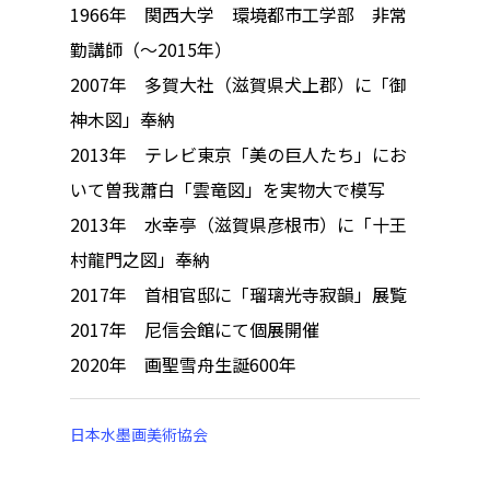
ハイパー縁側@私市
1966年 関西大学 環境都市工学部 非常
勤講師（～2015年）
ハイパー縁側@三輪
2007年 多賀大社（滋賀県犬上郡）に「御
ハイパー縁側@夢キ
神木図」奉納
2013年 テレビ東京「美の巨人たち」にお
ハイパー縁側@東本
いて曽我蕭白「雲竜図」を実物大で模写
ハイパー縁側@阿倍
2013年 水幸亭（滋賀県彦根市）に「十王
村龍門之図」奉納
ハイパー縁側@新京
2017年 首相官邸に「瑠璃光寺寂韻」展覧
ハイパー縁側@塩屋
2017年 尼信会館にて個展開催
2020年 画聖雪舟生誕600年
ハイパー縁側@梅田
祭
日本水墨画美術協会
ハイパー縁側@車山