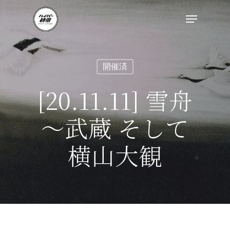
開催済
[20.11.11] 雪舟
～武蔵 そして
横山大観