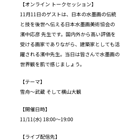
【オンライン トークセッション】
Archives
11月11日のゲストは、日本の水墨画の伝統
Archives リスト表示
と技を後世
へ伝える日本水墨画美術協会の
濱中応彦 先生です。国内外から高い評価を
Category
受ける画家でありながら
、建築家としても活
アクセス
アート／文化／音楽
躍される濱中先生。当日は皆さんで水
墨画の
世界観を肌で感じましょう。
クラフト
お問い合わせ
コミュニティ／まちづ
【テーマ】
About Hyper Engawa
雪舟～武蔵 そして横山大観
ビジネス／起業／経営
E:
info@hyper-engawa.c
医療／健康／福祉
F:
@NAKATSU.NishidaBui
【開催日時】
11/11(水) 18:00〜19:00
教育／哲学
食
【ライブ配信先】