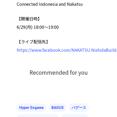
Connected Indonesia and Nakatsu
ハイパー縁側@塩屋
【開催日時】
ハイパー縁側@梅田
6/29(月) 18:00〜19:00
祭
【ライブ配信先】
ハイパー縁側@車山
https://www.facebook.com/NAKATSU.NishidaBuild
Archives
Archives リスト表示
Recommended for you
Category
アクセス
アート／文化／音楽
クラフト
お問い合わせ
Hyper Engawa
BAGUS
バグース
コミュニティ／まちづ