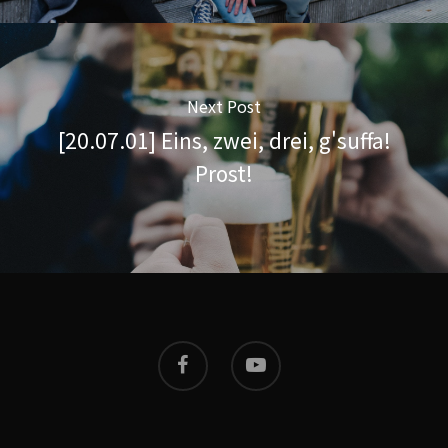
Next Post
[20.07.01] Eins, zwei, drei, g'suffa!
Prost!