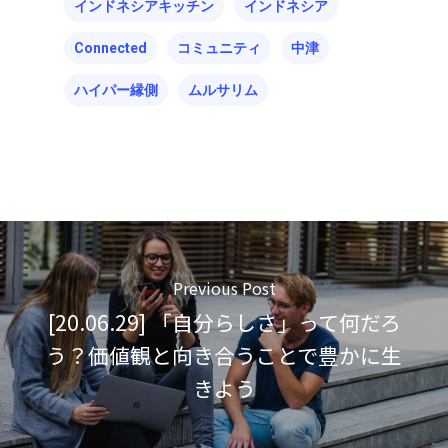
インドネシアキッチン
インドネシア
About Hyper Engawa
ビジネス／起業／経営
E:
info@hyper-engawa.c
Connected
コミュニティ
中津
医療／健康／福祉
F:
@NAKATSU.NishidaBui
ハイパー縁側
ムルサリム
教育／哲学
食
Previous Post
[20.06.29] 「自分らしさ」って何だろ
う？価値観と向き合うことで豊かに生
きよう