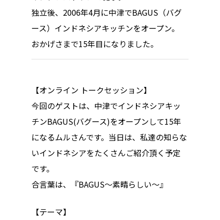
ハイパー縁側@中津
独立後、2006年4月に中津でBAGUS（バグ
ース）インドネシアキッチンをオープン。
ハイパー縁側@天満
おかげさまで15年目になりました。
ハイパー縁側@淀屋
ハイパー縁側@中山
【オンライン トークセッション】
ハイパー縁側@私市
今回のゲストは、中津でインドネシアキッ
ハイパー縁側@三輪
チンBAGUS(バグース)をオープンして15年
になるムルさんです。当日は、私達の知らな
ハイパー縁側@夢キ
いインドネシアをたくさんご紹介頂く予定
ハイパー縁側@東本
です。
合言葉は、『BAGUS〜素晴らしい〜』
ハイパー縁側@阿倍
【テーマ】
ハイパー縁側@新京