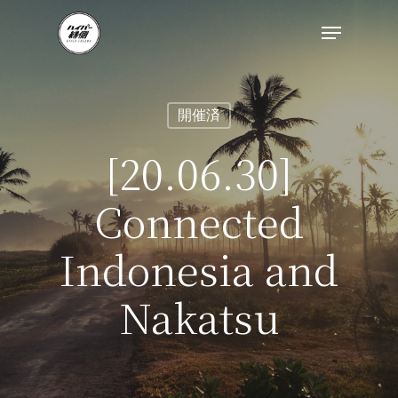
開催済
[20.06.30]
Connected
Indonesia and
Nakatsu